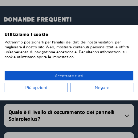
DOMANDE FREQUENTI
Quando ordini da noi i pannelli oscuranti pretagliati,
Utilizziamo i cookie
questi verranno prodotti appositamente per te e su
Potremmo posizionarli per l'analisi dei dati dei nostri visitatori, per
misura per i vetri della tua auto. Non devi tagliare o
migliorare il nostro sito Web, mostrare contenuti personalizzati e offrirti
rifinire nulla da solo. I nostri pannelli parasole
un'esperienza di navigazione eccezionale. Per ulteriori informazioni sui
cookie utilizziamo aprire le impostazioni.
vengono consegnati pretagliati con una vestibilità
perfetta. Abbiamo pannelli oscurati pretagliati per
oltre 4500 differenti modelli di auto.
Accettare tutti
FAQ
Più opzioni
Negare
Quale è il livello di oscuramento dei pannelli
Solarplexius?