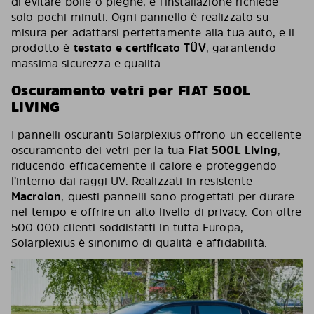
di evitare bolle o pieghe, e l’installazione richiede
solo pochi minuti. Ogni pannello è realizzato su
misura per adattarsi perfettamente alla tua auto, e il
prodotto è
testato e certificato TÜV
, garantendo
massima sicurezza e qualità.
Oscuramento vetri per FIAT 500L
LIVING
I pannelli oscuranti Solarplexius offrono un eccellente
oscuramento dei vetri per la tua
Fiat 500L Living
,
riducendo efficacemente il calore e proteggendo
l’interno dai raggi UV. Realizzati in resistente
Macrolon
, questi pannelli sono progettati per durare
nel tempo e offrire un alto livello di privacy. Con oltre
500.000 clienti soddisfatti in tutta Europa,
Solarplexius è sinonimo di qualità e affidabilità.