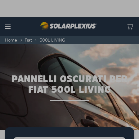
Skip to content
Menu
Home
>
Fiat
>
500L LIVING
PANNELLI OSCURATI PER
FIAT 500L LIVING