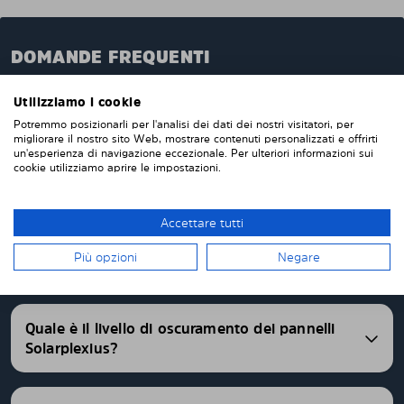
DOMANDE FREQUENTI
Quando ordini da noi i pannelli oscuranti pretagliati,
Utilizziamo i cookie
questi verranno prodotti appositamente per te e su
Potremmo posizionarli per l'analisi dei dati dei nostri visitatori, per
misura per i vetri della tua auto. Non devi tagliare o
migliorare il nostro sito Web, mostrare contenuti personalizzati e offrirti
rifinire nulla da solo. I nostri pannelli parasole
un'esperienza di navigazione eccezionale. Per ulteriori informazioni sui
cookie utilizziamo aprire le impostazioni.
vengono consegnati pretagliati con una vestibilità
perfetta. Abbiamo pannelli oscurati pretagliati per
oltre 4500 differenti modelli di auto.
Accettare tutti
FAQ
Più opzioni
Negare
Quale è il livello di oscuramento dei pannelli
Solarplexius?