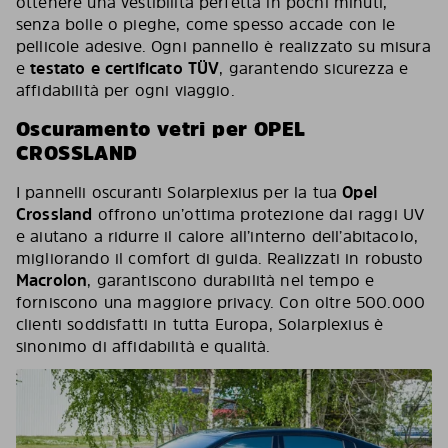
ottenere una vestibilità perfetta in pochi minuti,
senza bolle o pieghe, come spesso accade con le
pellicole adesive. Ogni pannello è realizzato su misura
e
testato e certificato TÜV
, garantendo sicurezza e
affidabilità per ogni viaggio.
Oscuramento vetri per OPEL
CROSSLAND
I pannelli oscuranti Solarplexius per la tua
Opel
Crossland
offrono un’ottima protezione dai raggi UV
e aiutano a ridurre il calore all’interno dell’abitacolo,
migliorando il comfort di guida. Realizzati in robusto
Macrolon
, garantiscono durabilità nel tempo e
forniscono una maggiore privacy. Con oltre 500.000
clienti soddisfatti in tutta Europa, Solarplexius è
sinonimo di affidabilità e qualità.