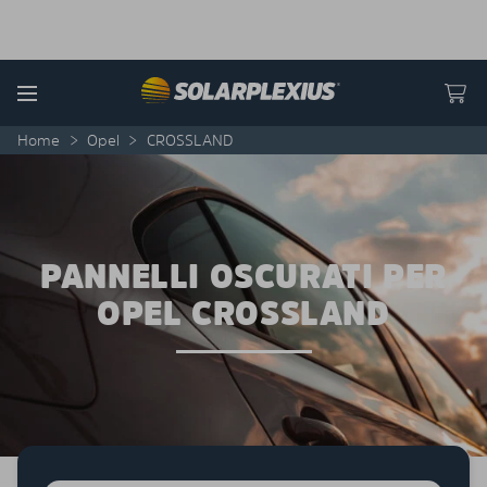
Skip to content
Menu
Home
>
Opel
>
CROSSLAND
PANNELLI OSCURATI PER
OPEL CROSSLAND