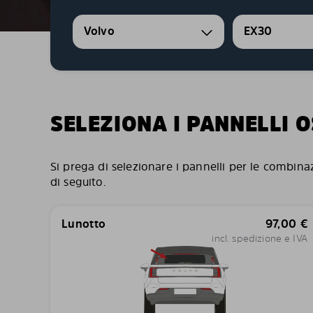
Volvo
EX30
SELEZIONA I PANNELLI 
Si prega di selezionare i pannelli per le combina
di seguito.
Lunotto
97,00
€
incl. spedizione e IVA