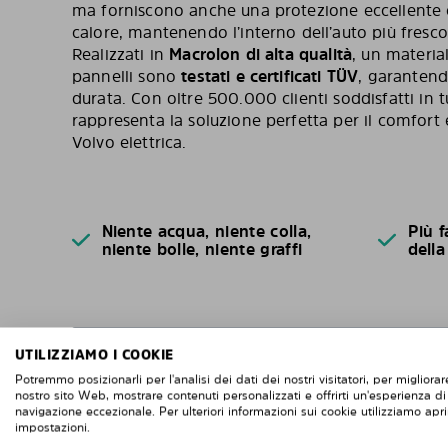
ma forniscono anche una protezione eccellente c
calore, mantenendo l’interno dell’auto più fresco
Realizzati in
Macrolon di alta qualità
, un materia
pannelli sono
testati e certificati TÜV
, garanten
durata. Con oltre 500.000 clienti soddisfatti in t
rappresenta la soluzione perfetta per il comfort 
Volvo elettrica.
Niente acqua, niente colla,
Più f
niente bolle, niente graffi
della
UTILIZZIAMO I COOKIE
Potremmo posizionarli per l'analisi dei dati dei nostri visitatori, per migliorare
DOMANDE FREQUENTI
nostro sito Web, mostrare contenuti personalizzati e offrirti un'esperienza di
navigazione eccezionale. Per ulteriori informazioni sui cookie utilizziamo apri
impostazioni.