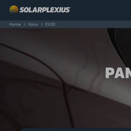
Skip to content
Home
>
Volvo
>
EX30
PA