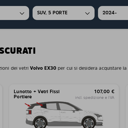
SUV, 5 PORTE
2024-
OSCURATI
zioni dei vetri
Volvo EX30
per cui si desidera acquistare la
Lunotto + Vetri Fissi
107,00
€
Portiere
incl. spedizione e IVA