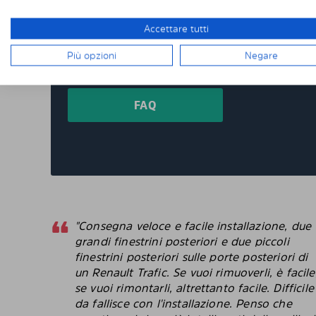
Quando ordini da noi i pannelli oscuranti pret
prodotti appositamente per te e su misura per
Accettare tutti
devi tagliare o rifinire nulla da solo. I nostri
consegnati pretagliati con una vestibilità per
Più opzioni
Negare
oscurati pretagliati per oltre 4500 differenti 
FAQ
"Consegna veloce e facile installazione, due
grandi finestrini posteriori e due piccoli
finestrini posteriori sulle porte posteriori di
un Renault Trafic. Se vuoi rimuoverli, è facile
se vuoi rimontarli, altrettanto facile. Difficile
da fallisce con l'installazione. Penso che