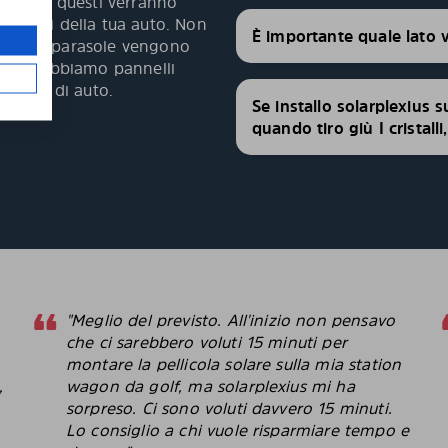
agliati, questi verranno
 i vetri della tua auto. Non
È importante quale lato 
 pannelli parasole vengono
fetta. Abbiamo pannelli
modelli di auto.
Se installo solarplexius s
quando tiro giù I cristall
"Meglio del previsto. All'inizio non pensavo
che ci sarebbero voluti 15 minuti per
montare la pellicola solare sulla mia station
,
wagon da golf, ma solarplexius mi ha
sorpreso. Ci sono voluti davvero 15 minuti.
Lo consiglio a chi vuole risparmiare tempo e