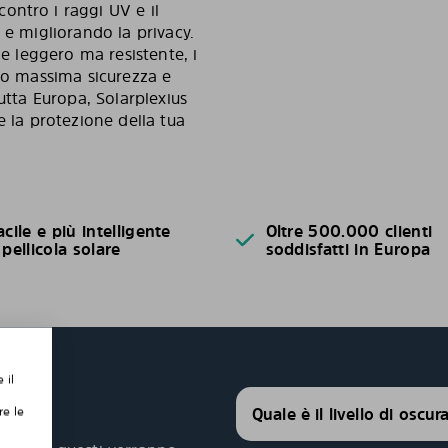
ontro i raggi UV e il
 e migliorando la privacy.
le leggero ma resistente, i
do massima sicurezza e
utta Europa, Solarplexius
e la protezione della tua
acile e più intelligente
Oltre 500.000 clienti
 pellicola solare
soddisfatti in Europa
 il
Quale è il livello di oscu
re le