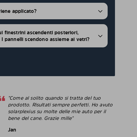
viene applicato?
ui finestrini ascendenti posteriori,
i, I pannelli scendono assieme ai vetri?
"Come al solito quando si tratta del tuo
"
prodotto. Risultati sempre perfetti. Ho avuto
p
solarplexius su molte delle mie auto per il
c
bene del cane. Grazie mille"
c
p
Jan
B