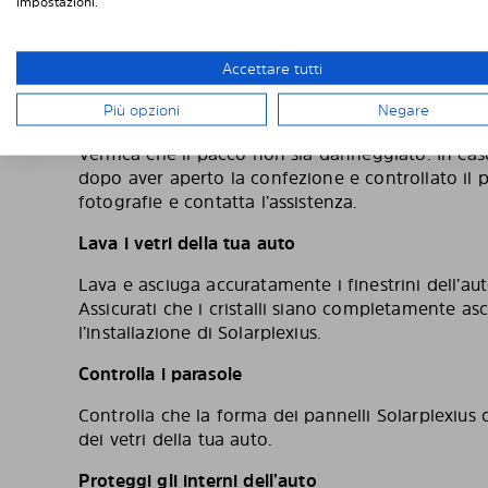
– Assicurati di scegliere l’articolo corretto.
impostazioni.
PRIMA DEL MONTAGGIO
Accettare tutti
Controlla la confezione ed il suo contenut
Più opzioni
Negare
Verifica che il pacco non sia danneggiato. In cas
dopo aver aperto la confezione e controllato il p
fotografie e contatta l’assistenza.
Lava i vetri della tua auto
Lava e asciuga accuratamente i finestrini dell’aut
Assicurati che i cristalli siano completamente asci
l’installazione di Solarplexius.
Controlla i parasole
Controlla che la forma dei pannelli Solarplexius 
dei vetri della tua auto.
Proteggi gli interni dell’auto