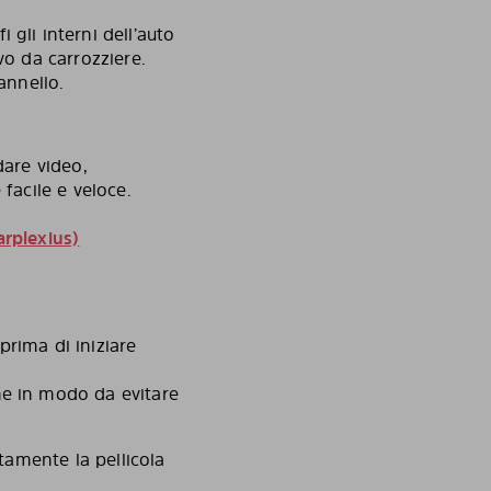
 gli interni dell’auto
vo da carrozziere.
pannello.
dare video,
 facile e veloce.
arplexius)
prima di iniziare
.
ne in modo da evitare
ntamente la pellicola