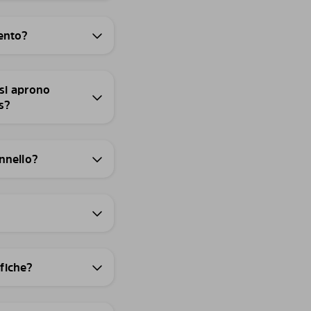
mento?
 si aprono
s?
annello?
ifiche?