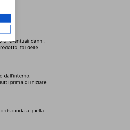
o
o di eventuali danni,
rodotto, fai delle
o dall’interno.
utti prima di iniziare
corrisponda a quella