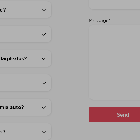
to?
Message
*
olarplexius?
 mia auto?
us?