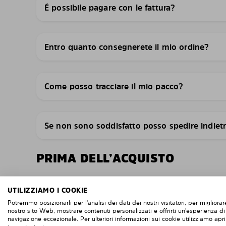
É possibile pagare con le fattura?
Entro quanto consegnerete il mio ordine?
Come posso tracciare il mio pacco?
Se non sono soddisfatto posso spedire indiet
PRIMA DELL’ACQUISTO
– Assicurati che la marca dell’auto, il modello e l
UTILIZZIAMO I COOKIE
siano corretti.
Potremmo posizionarli per l'analisi dei dati dei nostri visitatori, per migliorare
– Aiutati con le immagini corrispondenti a ciascu
nostro sito Web, mostrare contenuti personalizzati e offrirti un'esperienza di
vederne le differenze.
navigazione eccezionale. Per ulteriori informazioni sui cookie utilizziamo apri