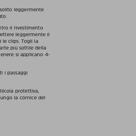
 solito leggermente
auto.
etro il rivestimento
lettere leggermente il
e clips. Togli la
arte più sottile della
 genere si applicano 4-
.
tti i passaggi
llicola protettiva,
 lungo la cornice del