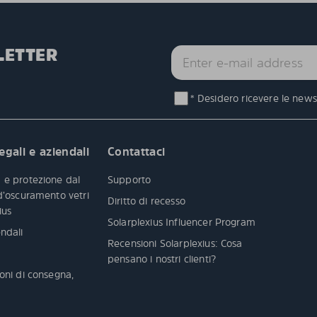
LETTER
* Desidero ricevere le newsl
egali e aziendali
Contattaci
 e protezione dal
Supporto
 d’oscuramento vetri
Diritto di recesso
xius
Solarplexius Influencer Program
ndali
Recensioni Solarplexius: Cosa
pensano i nostri clienti?
oni di consegna,