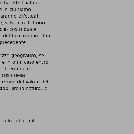
e ha effettuato a
o in cui siamo
saranno effettuati
e, salvo che Lei non
lcun costo quale
o dei beni oppure fino
 precedente.
irizzo geografico, se
i e in ogni caso entro
. Il termine è
 costi della
nuzione del valore dei
bi-lire la natura, le
ta in cui lo hai