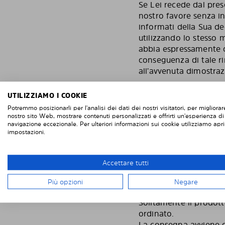
Se Lei recede dal pres
nostro favore senza in
informati della Sua de
utilizzando lo stesso 
abbia espressamente c
conseguenza di tale ri
all’avvenuta dimostraz
E’ pregato di rispedire
UTILIZZIAMO I COOKIE
del caso, della persona
Potremmo posizionarli per l'analisi dei dati dei nostri visitatori, per migliorare
14 giorni dal giorno i
nostro sito Web, mostrare contenuti personalizzati e offrirti un'esperienza di
navigazione eccezionale. Per ulteriori informazioni sui cookie utilizziamo apri
rispettato se Lei rispe
impostazioni.
restituzione dei beni 
beni risultante da una
caratteristiche e il f
Accettare tutti
CONSEGNA
Più opzioni
Negare
Solitamente il prodotto
ordinato.
La consegna avviene dai