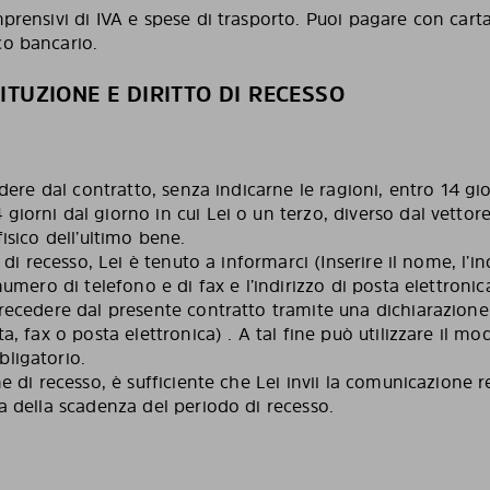
mprensivi di IVA e spese di trasporto. Puoi pagare con carta
co bancario.
TITUZIONE E DIRITTO DI RECESSO
cedere dal contratto, senza indicarne le ragioni, entro 14 gio
giorni dal giorno in cui Lei o un terzo, diverso dal vettor
fisico dell’ultimo bene.
to di recesso, Lei è tenuto a informarci (Inserire il nome, l’i
 numero di telefono e di fax e l’indirizzo di posta elettronic
 recedere dal presente contratto tramite una dichiarazione
ta, fax o posta elettronica) . A tal fine può utilizzare il mo
ligatorio.
ne di recesso, è sufficiente che Lei invii la comunicazione re
ma della scadenza del periodo di recesso.