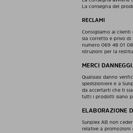
La consegna del prodot
RECLAMI
Consigliamo ai clienti
sia corretto e privo di 
numero 069 48 01 081,
istruzioni per la resti
MERCI DANNEGGI
Qualsiasi danno verifi
spedizioniere e a Sunp
da accertarti che ti si
tutti i prodotti siano p
ELABORAZIONE D
Sunplex AB non cederà i
relative a promozioni e 