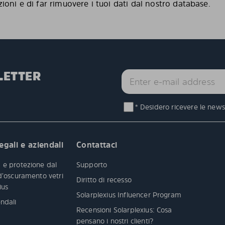
zioni e di far rimuovere i tuoi dati dal nostro database.
LETTER
* Desidero ricevere le newsl
egali e aziendali
Contattaci
 e protezione dal
Supporto
 d’oscuramento vetri
Diritto di recesso
xius
Solarplexius Influencer Program
ndali
Recensioni Solarplexius: Cosa
pensano i nostri clienti?