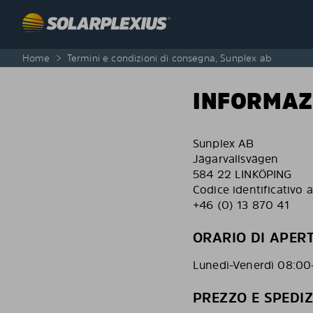
Skip to content
Home
>
Termini e condizioni di consegna, Sunplex ab
INFORMAZ
Sunplex AB
Jägarvallsvägen
584 22 LINKÖPING
Codice identificativo
+46 (0) 13 870 41
ORARIO DI APER
Lunedì-Venerdì 08:00
PREZZO E SPEDI