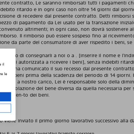
ente contratto, Le saranno rimborsati tutti i pagamenti ch
debito ritardo e in ogni caso non oltre 14 giorni dal giorn
cisione di recedere dal presente contratto. Detti rimborsi 
mezzo di pagamento da Lei usato per la transazione inizial
onvenuto altrimenti; in ogni caso, non dovrà sostenere a
mborso. Il rimborso può essere sospeso fino al riceviment
ione da parte del consumatore di aver rispedito i beni, se
 i beni o di consegnarli a noi o a . [inserire il nome e l’ind
 da Lei autorizzata a ricevere i beni], senza indebiti ritard
 il
n cui ci ha comunicato il suo recesso dal presente contratto
re le
disce i beni prima della scadenza del periodo di 14 giorni. I
saranno a nostro carico, Lei è responsabile solo della dimi
 manipolazione del bene diversa da quella necessaria per sta
unzionamen-to dei beni.
 viene inviato il primo giorno lavorativo successivo alla da
 5 ai 7 giorni lavorativi tramite corriere.