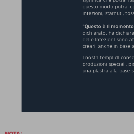
significa che potrai fa
questo modo potrai co
infezioni, starnuti, tos
“Questo è il momento i
dichiarato, ha dichiara
delle infezioni sono a
crearli anche in base 
I nostri tempi di con
produzioni speciali, pi
una piastra alla base 
NOTA: