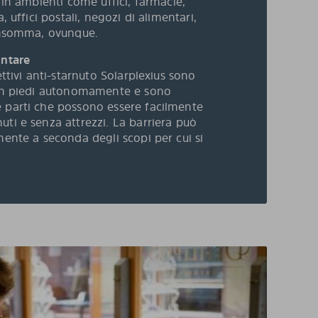
i in ambienti come uffici, farmacie,
, uffici postali, negozi di alimentari,
 Insomma, ovunque.
ontare
ettivi anti-starnuto Solarplexius sono
 in piedi autonomamente e sono
 parti che possono essere facilmente
ti e senza attrezzi. La barriera può
mente a seconda degli scopi per cui si