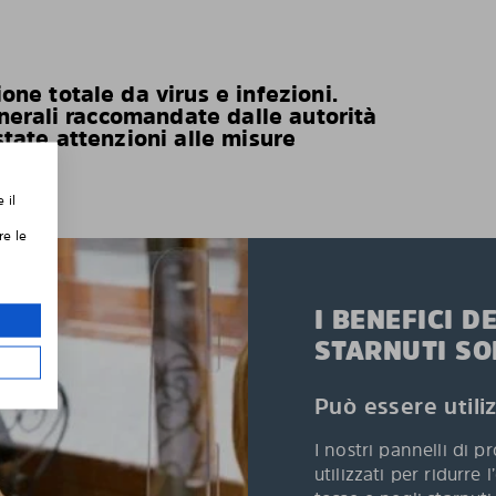
ne totale da virus e infezioni.
enerali raccomandate dalle autorità
tate attenzioni alle misure
 il
re le
I BENEFICI D
STARNUTI SO
Può essere util
I nostri pannelli di 
utilizzati per ridurre 