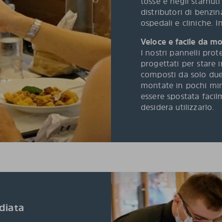
tosse e negli starnut
distributori di benzina
ospedali e cliniche.
Veloce e facile da m
I nostri pannelli prot
progettati per stare
composti da solo due
montate in pochi minu
essere spostata facil
desidera utilizzarlo.
diata