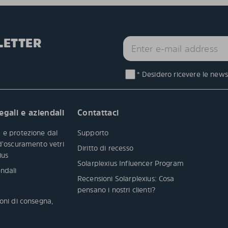
LETTER
* Desidero ricevere le newsl
egali e aziendali
Contattaci
 e protezione dal
Supporto
 d’oscuramento vetri
Diritto di recesso
xius
Solarplexius Influencer Program
ndali
Recensioni Solarplexius: Cosa
pensano i nostri clienti?
oni di consegna,