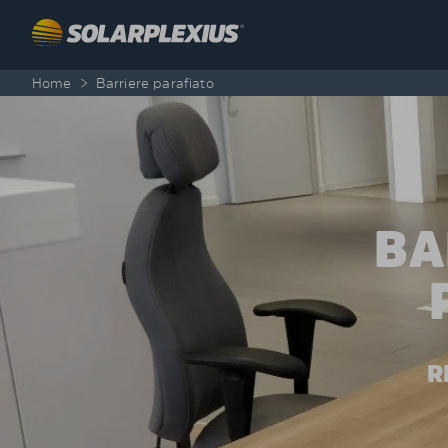
Skip to content
Home
>
Barriere parafiato
BA
R