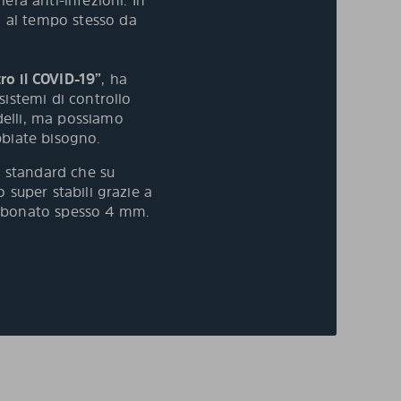
era anti-infezioni. In
i al tempo stesso da
ro il COVID-19”
, ha
sistemi di controllo
delli, ma possiamo
bbiate bisogno.
a standard che su
o super stabili grazie a
carbonato spesso 4 mm.