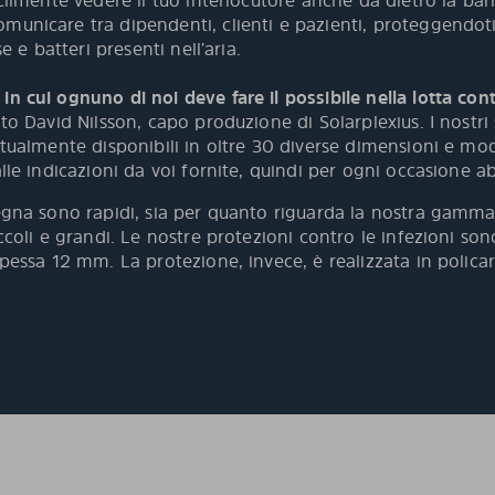
cilmente vedere il tuo interlocutore anche da dietro la barri
municare tra dipendenti, clienti e pazienti, proteggendot
se e batteri presenti nell’aria.
n cui ognuno di noi deve fare il possibile nella lotta cont
to David Nilsson, capo produzione di Solarplexius. I nostri 
ttualmente disponibili in oltre 30 diverse dimensioni e mo
alle indicazioni da voi fornite, quindi per ogni occasione a
segna sono rapidi, sia per quanto riguarda la nostra gamm
ccoli e grandi. Le nostre protezioni contro le infezioni son
spessa 12 mm. La protezione, invece, è realizzata in poli