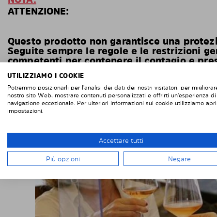
ATTENZIONE:
Questo prodotto non garantisce una protezio
Seguite sempre le regole e le restrizioni g
competenti per contenere il contagio e pres
igieniche e protettive.
UTILIZZIAMO I COOKIE
Potremmo posizionarli per l'analisi dei dati dei nostri visitatori, per migliorare
nostro sito Web, mostrare contenuti personalizzati e offrirti un'esperienza di
navigazione eccezionale. Per ulteriori informazioni sui cookie utilizziamo apri
impostazioni.
Accettare tutti
Più opzioni
Negare