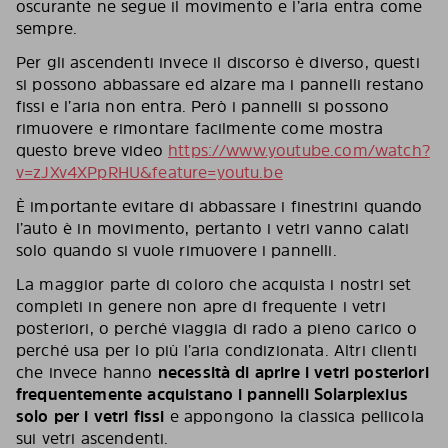
oscurante ne segue il movimento e l’aria entra come
sempre.
Per gli ascendenti invece il discorso è diverso, questi
si possono abbassare ed alzare ma i pannelli restano
fissi e l’aria non entra. Però i pannelli si possono
rimuovere e rimontare facilmente come mostra
questo breve video
https://www.youtube.com/watch?
v=zJXv4XPpRHU&feature=youtu.be
È importante evitare di abbassare i finestrini quando
l’auto è in movimento, pertanto i vetri vanno calati
solo quando si vuole rimuovere i pannelli.
La maggior parte di coloro che acquista i nostri set
completi in genere non apre di frequente i vetri
posteriori, o perché viaggia di rado a pieno carico o
perché usa per lo più l’aria condizionata. Altri clienti
che invece hanno
necessità di aprire i vetri posteriori
frequentemente acquistano i pannelli Solarplexius
solo per i vetri fissi
e appongono la classica pellicola
sui vetri ascendenti.