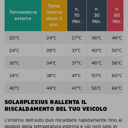
Temp.
n.
n.
n.
Temperatura
interna
10
30
60
esterna
dopo 5
Min.
Min.
Min.
min.
20°C
24°C
27°C
36°C
46°C
24°C
28°C
31°C
40°C
50°C
30°C
34°C
37°C
46°C
56°C
34°C
38°C
41°C
50°C
60°C
40°C
44°C
47°C
56°C
66°C
SOLARPLEXIUS RALLENTA IL
RISCALDAMENTO DEL TUO VEICOLO
L’interno dell’auto può riscaldarsi rapidamente fino al
doppio della temperatura esterna e ciò non solo in