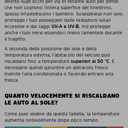
diretto sugli occhi per via di tendine auto per bimbi
che non coprono l’intera superfice del finestrino,
spesso infastidiscono i bambini. Solarplexius non solo
protegge i tuoi passeggeri dalle radiazioni solari
eccessive e dai raggi
UV-A e UV-B
, ma protegge
anche i tuoi nervi essendoci meno lamentele durante
il tragitto.
A seconda della posizione del sole e della
temperatura esterna, l’abitacolo del veicolo può
riscaldarsi fino a temperature
superiori ai 50 °C
. È
necessario quindi garantire un abitacolo fresco
tramite l’aria condizionata o facendo entrare aria
fresca.
QUANTO VELOCEMENTE SI RISCALDANO
LE AUTO AL SOLE?
Come puoi vedere da questa tabella, la temperature
aumenta notevolmente dopo poco tempo.