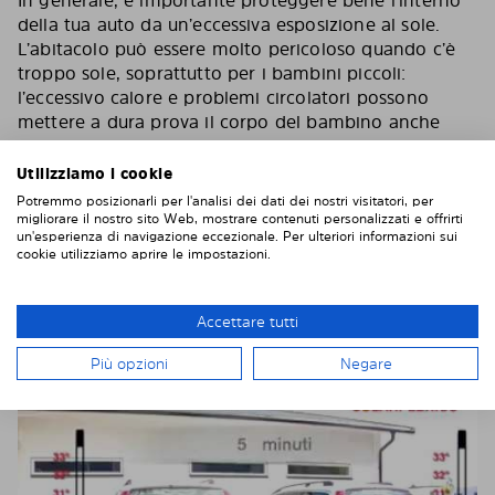
In generale, è importante proteggere bene l’interno
della tua auto da un’eccessiva esposizione al sole.
L’abitacolo può essere molto pericoloso quando c’è
troppo sole, soprattutto per i bambini piccoli:
l’eccessivo calore e problemi circolatori possono
mettere a dura prova il corpo del bambino anche
durante i viaggi brevi in auto.
Utilizziamo i cookie
CON I NOSTRI PARASOLE IL TUO VEICOLO
Potremmo posizionarli per l'analisi dei dati dei nostri visitatori, per
SI RISCALDA IL 30% PIÙ LENTAMENTE.
migliorare il nostro sito Web, mostrare contenuti personalizzati e offrirti
un'esperienza di navigazione eccezionale. Per ulteriori informazioni sui
cookie utilizziamo aprire le impostazioni.
(Rispetto ad un veicolo senza protezione dal sole)
Guarda il video di seguito che mostra un confronto
diretto – Nel nostro test abbiamo parcheggiato sotto
Accettare tutti
al sole 2 veicoli identici, uno con Solarplexius ed uno
senza. .
Più opzioni
Negare