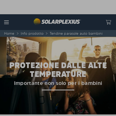
Skip to content
Menu
Home
>
Info prodotto
>
Tendine parasole auto bambini
PROTEZIONE DALLE ALTE
TEMPERATURE
Importante non solo per i bambini