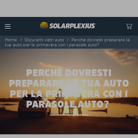
Skip to content
Menu
Home
>
Oscuranti vetri auto
>
Perché dovresti preparare la
tua auto per la primavera con i parasole auto?
PERCHÉ DOVRESTI
PREPARARE LA TUA AUTO
PER LA PRIMAVERA CON I
PARASOLE AUTO?