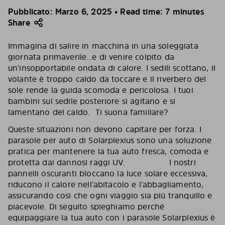
Pubblicato: Marzo 6, 2025 • Read time: 7 minutes
Share
Immagina di salire in macchina in una soleggiata
giornata primaverile…e di venire colpito da
un’insopportabile ondata di calore. I sedili scottano, il
volante è troppo caldo da toccare e il riverbero del
sole rende la guida scomoda e pericolosa. I tuoi
bambini sul sedile posteriore si agitano e si
lamentano del caldo. Ti suona familiare?
Queste situazioni non devono capitare per forza. I ​​
parasole per auto di Solarplexius sono una soluzione
pratica per mantenere la tua auto fresca, comoda e
protetta dai dannosi raggi UV. I nostri
pannelli oscuranti bloccano la luce solare eccessiva,
riducono il calore nell’abitacolo e l’abbagliamento,
assicurando così che ogni viaggio sia più tranquillo e
piacevole. Di seguito spieghiamo perché
equipaggiare la tua auto con i parasole Solarplexius è