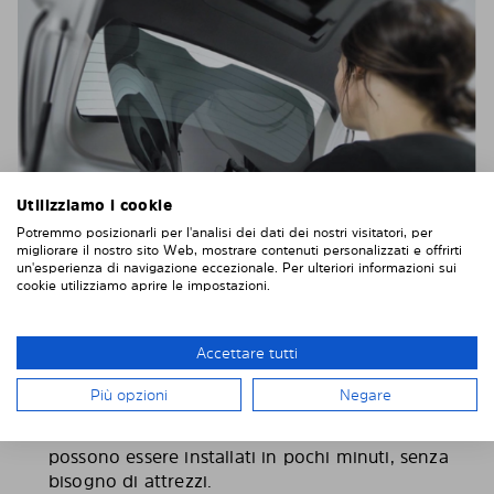
Utilizziamo i cookie
Potremmo posizionarli per l'analisi dei dati dei nostri visitatori, per
Quando si tratta di parasole auto, Solarplexius offre
migliorare il nostro sito Web, mostrare contenuti personalizzati e offrirti
una soluzione premium su misura sia per funzionalità
un'esperienza di navigazione eccezionale. Per ulteriori informazioni sui
cookie utilizziamo aprire le impostazioni.
che per estetica. A differenza dei tradizionali prodotti
con ventose o realizzati con materiali fragili, i
parasole Solarplexius si adattano perfettamente ai
Accettare tutti
vetri della tua auto, coprendone l’intera superficie
senza passaggi di luce. Ecco perché si distinguono:
Più opzioni
Negare
Installazione:
i parasole auto Solarplexius
possono essere installati in pochi minuti, senza
bisogno di attrezzi.