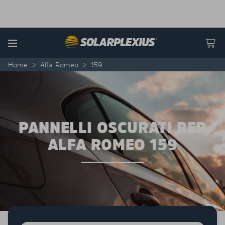
Skip to content
Menu
Home
>
Alfa Romeo
>
159
PANNELLI OSCURATI PER
ALFA ROMEO 159