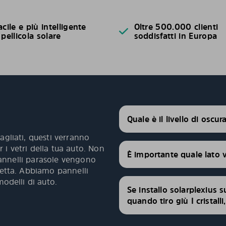
acile e più intelligente
Oltre 500.000 clienti
 pellicola solare
soddisfatti in Europa
Quale è il livello di oscu
agliati, questi verranno
 i vetri della tua auto. Non
È importante quale lato 
 pannelli parasole vengono
fetta. Abbiamo pannelli
modelli di auto.
Se installo solarplexius s
quando tiro giù I cristall