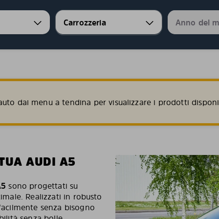
uto dai menu a tendina per visualizzare i prodotti disponib
TUA AUDI A5
A5
sono progettati su
timale. Realizzati in robusto
o facilmente senza bisogno
ilità senza bolle.