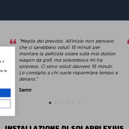
"Meglio del previsto. All'inizio non pensavo
che ci sarebbero voluti 15 minuti per
montare la pellicola solare sulla mia station
,
wagon da golf, ma solarplexius mi ha
 il
sorpreso. Ci sono voluti davvero 15 minuti.
re le
Lo consiglio a chi vuole risparmiare tempo e
le
denaro."
Samir
INSTALLAZIONE DI SOLARPLEXIUS