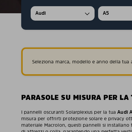
Audi
A5
Seleziona marca, modello e anno della tua a
PARASOLE SU MISURA PER LA 
I pannelli oscuranti Solarplexius per la tua
Audi 
misura per offrirti protezione solare e privacy ot
materiale Macrolon, questi pannelli si installan
di attrezzi o colla, garantendo una perfetta vestib