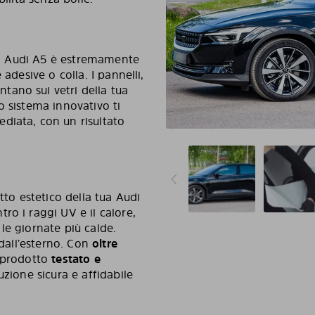
tua Audi A5 è estremamente
adesive o colla. I pannelli,
ontano sui vetri della tua
o sistema innovativo ti
diata, con un risultato
tto estetico della tua Audi
ro i raggi UV e il calore,
le giornate più calde.
 dall’esterno. Con
oltre
 prodotto
testato e
uzione sicura e affidabile