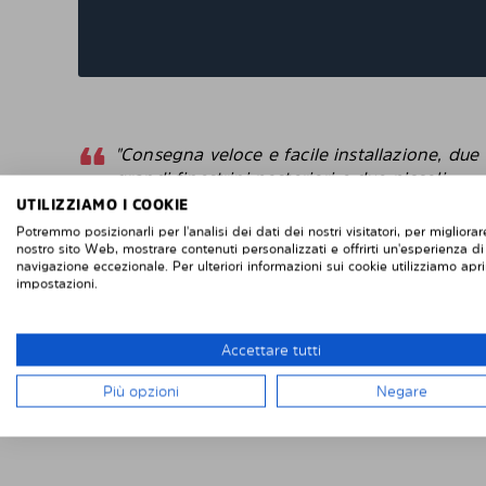
"Consegna veloce e facile installazione, due
grandi finestrini posteriori e due piccoli
finestrini posteriori sulle porte posteriori di
UTILIZZIAMO I COOKIE
un Renault Trafic. Se vuoi rimuoverli, è facile
Potremmo posizionarli per l'analisi dei dati dei nostri visitatori, per migliorare
se vuoi rimontarli, altrettanto facile. Difficile
nostro sito Web, mostrare contenuti personalizzati e offrirti un'esperienza di
navigazione eccezionale. Per ulteriori informazioni sui cookie utilizziamo apri
da fallisce con l'installazione. Penso che
impostazioni.
questi sembrino più intelligenti delle pellico
protettive che attacchi direttamente alla
finestra. "
Accettare tutti
Robert
Più opzioni
Negare