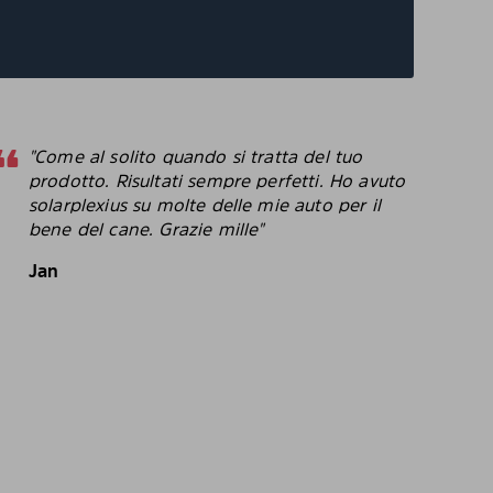
"Come al solito quando si tratta del tuo
"
prodotto. Risultati sempre perfetti. Ho avuto
p
solarplexius su molte delle mie auto per il
c
bene del cane. Grazie mille"
c
p
Jan
B