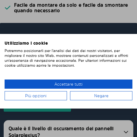
Facile da montare da solo e facile da smontare
quando necessario
DOMANDE FREQUENTI
Utilizziamo i cookie
Quando ordini da noi i pannelli oscuranti pretagliati,
Potremmo posizionarli per l'analisi dei dati dei nostri visitatori, per
questi verranno prodotti appositamente per te e su
migliorare il nostro sito Web, mostrare contenuti personalizzati e offrirti
un'esperienza di navigazione eccezionale. Per ulteriori informazioni sui
misura per i vetri della tua auto. Non devi tagliare o
cookie utilizziamo aprire le impostazioni.
rifinire nulla da solo. I nostri pannelli parasole
vengono consegnati pretagliati con una vestibilità
perfetta. Abbiamo pannelli oscurati pretagliati per
Accettare tutti
oltre 4500 differenti modelli di auto.
Più opzioni
Negare
FAQ
Quale è il livello di oscuramento dei pannelli
Solarplexius?