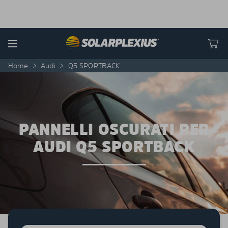
Skip to content
Menu
Home
>
Audi
>
Q5 SPORTBACK
PANNELLI OSCURATI PER
AUDI Q5 SPORTBACK