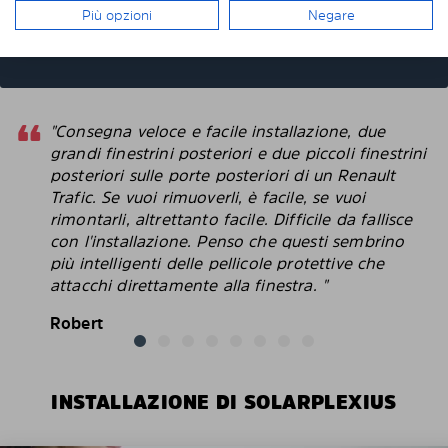
ascendenti posteriori, quando tiro giù I
Più opzioni
Negare
cristalli, I pannelli scendono assieme ai vetri?
"Consegna veloce e facile installazione, due
grandi finestrini posteriori e due piccoli finestrini
posteriori sulle porte posteriori di un Renault
Trafic. Se vuoi rimuoverli, è facile, se vuoi
rimontarli, altrettanto facile. Difficile da fallisce
con l'installazione. Penso che questi sembrino
più intelligenti delle pellicole protettive che
attacchi direttamente alla finestra. "
Robert
INSTALLAZIONE DI SOLARPLEXIUS