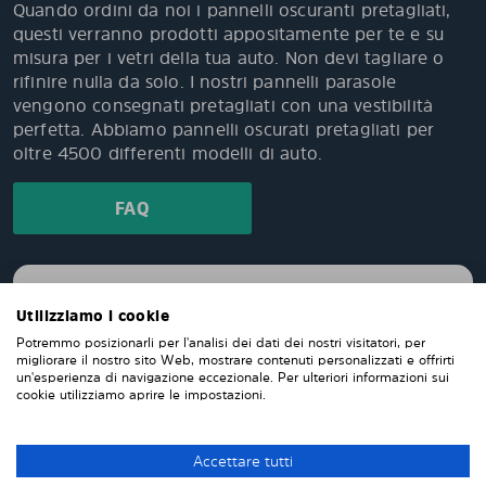
Quando ordini da noi i pannelli oscuranti pretagliati,
questi verranno prodotti appositamente per te e su
misura per i vetri della tua auto. Non devi tagliare o
rifinire nulla da solo. I nostri pannelli parasole
vengono consegnati pretagliati con una vestibilità
perfetta. Abbiamo pannelli oscurati pretagliati per
oltre 4500 differenti modelli di auto.
FAQ
Quale è il livello di oscuramento dei pannelli
Utilizziamo i cookie
Solarplexius?
Potremmo posizionarli per l'analisi dei dati dei nostri visitatori, per
migliorare il nostro sito Web, mostrare contenuti personalizzati e offrirti
un'esperienza di navigazione eccezionale. Per ulteriori informazioni sui
È importante quale lato viene applicato?
cookie utilizziamo aprire le impostazioni.
Accettare tutti
Se installo solarplexius sui finestrini