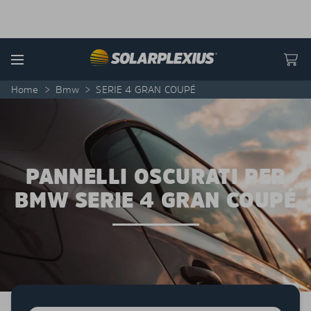
Skip to content
Menu
Home
>
Bmw
>
SERIE 4 GRAN COUPÉ
PANNELLI OSCURATI PER
BMW SERIE 4 GRAN COUPÉ