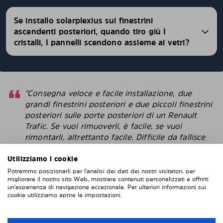
Se installo solarplexius sui finestrini
ascendenti posteriori, quando tiro giù I
cristalli, I pannelli scendono assieme ai vetri?
"Consegna veloce e facile installazione, due
grandi finestrini posteriori e due piccoli finestrini
posteriori sulle porte posteriori di un Renault
Trafic. Se vuoi rimuoverli, è facile, se vuoi
rimontarli, altrettanto facile. Difficile da fallisce
con l'installazione. Penso che questi sembrino
più intelligenti delle pellicole protettive che
Utilizziamo i cookie
attacchi direttamente alla finestra. "
Potremmo posizionarli per l'analisi dei dati dei nostri visitatori, per
migliorare il nostro sito Web, mostrare contenuti personalizzati e offrirti
un'esperienza di navigazione eccezionale. Per ulteriori informazioni sui
Robert
cookie utilizziamo aprire le impostazioni.