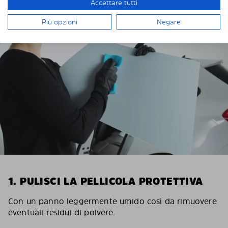
Accettare tutti
INSTALLAZIONE DI SOLARPLEXIUS
Più opzioni
Negare
1. PULISCI LA PELLICOLA PROTETTIVA
Con un panno leggermente umido così da rimuovere
eventuali residui di polvere.