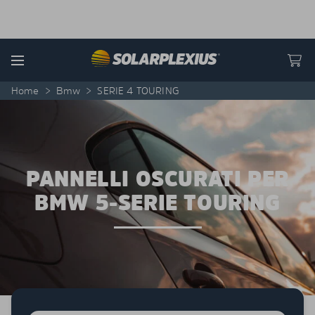
Skip to content
Menu
Home
>
Bmw
>
SERIE 4 TOURING
PANNELLI OSCURATI PER
BMW 5-SERIE TOURING