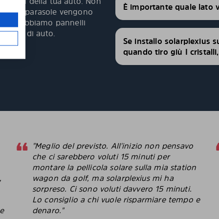
 i vetri della tua auto. Non
È importante quale lato 
 pannelli parasole vengono
fetta. Abbiamo pannelli
modelli di auto.
Se installo solarplexius s
quando tiro giù I cristall
"Meglio del previsto. All'inizio non pensavo
che ci sarebbero voluti 15 minuti per
montare la pellicola solare sulla mia station
,
wagon da golf, ma solarplexius mi ha
sorpreso. Ci sono voluti davvero 15 minuti.
Lo consiglio a chi vuole risparmiare tempo e
le
denaro."