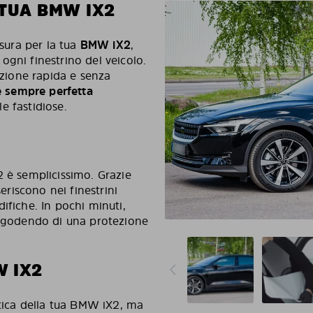
 TUA BMW IX2
isura per la tua
BMW iX2
,
ogni finestrino del veicolo.
lazione rapida e senza
 e sempre perfetta
le fastidiose.
2 è semplicissimo. Grazie
seriscono nei finestrini
ifiche. In pochi minuti,
o, godendo di una protezione
W IX2
etica della tua BMW iX2, ma