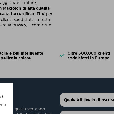
ggi UV e il calore,
in
Macrolon di alta qualità
,
testati e certificati TÜV
per
lienti soddisfatti in tutta
are la privacy, il comfort e
acile e più intelligente
Oltre 500.000 clienti
 pellicola solare
soddisfatti in Europa
 il
Quale è il livello di oscu
re le
agliati, questi verranno