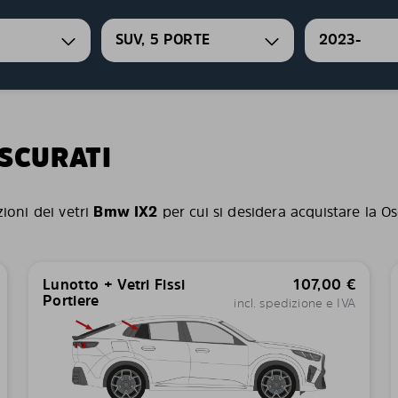
SUV, 5 PORTE
2023-
OSCURATI
zioni dei vetri
Bmw IX2
per cui si desidera acquistare la Os
Lunotto + Vetri Fissi
107,00
€
Portiere
incl. spedizione e IVA