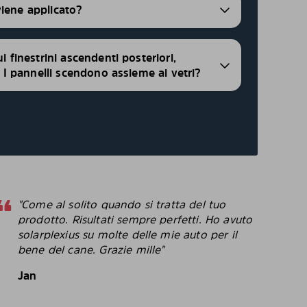
viene applicato?
ui finestrini ascendenti posteriori,
i, I pannelli scendono assieme ai vetri?
"Come al solito quando si tratta del tuo
"
prodotto. Risultati sempre perfetti. Ho avuto
p
solarplexius su molte delle mie auto per il
c
bene del cane. Grazie mille"
c
p
Jan
B