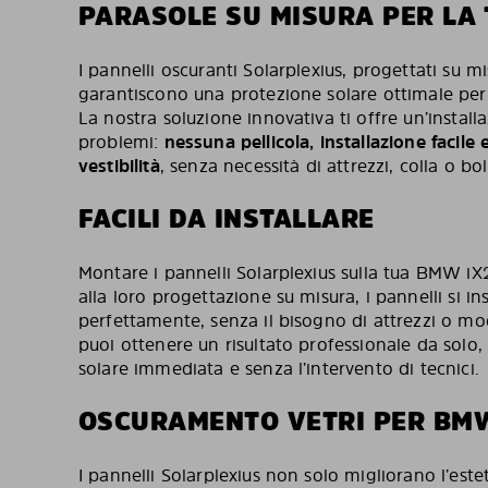
PARASOLE SU MISURA PER LA
I pannelli oscuranti Solarplexius, progettati su m
garantiscono una protezione solare ottimale per 
La nostra soluzione innovativa ti offre un’instal
problemi:
nessuna pellicola, installazione facile
vestibilità
, senza necessità di attrezzi, colla o bol
FACILI DA INSTALLARE
Montare i pannelli Solarplexius sulla tua BMW iX
alla loro progettazione su misura, i pannelli si in
perfettamente, senza il bisogno di attrezzi o mod
puoi ottenere un risultato professionale da sol
solare immediata e senza l’intervento di tecnici.
OSCURAMENTO VETRI PER BM
I pannelli Solarplexius non solo migliorano l’est