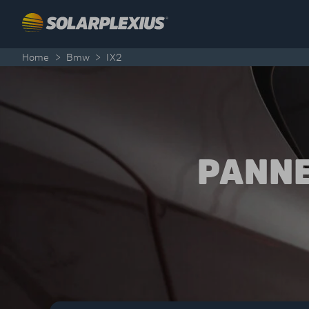
Skip to content
Home
>
Bmw
>
IX2
PANNE