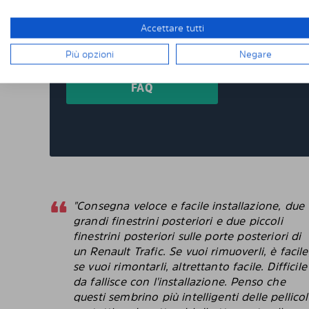
prodotti appositamente per te e su misura per
devi tagliare o rifinire nulla da solo. I nostri
Accettare tutti
consegnati pretagliati con una vestibilità per
oscurati pretagliati per oltre 4500 differenti 
Più opzioni
Negare
FAQ
"Consegna veloce e facile installazione, due
grandi finestrini posteriori e due piccoli
finestrini posteriori sulle porte posteriori di
un Renault Trafic. Se vuoi rimuoverli, è facile
se vuoi rimontarli, altrettanto facile. Difficile
da fallisce con l'installazione. Penso che
questi sembrino più intelligenti delle pellico