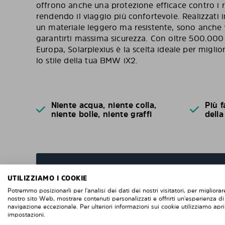
offrono anche una protezione efficace contro i ra
rendendo il viaggio più confortevole. Realizzati 
un materiale leggero ma resistente, sono anche
garantirti massima sicurezza. Con oltre 500.000 c
Europa, Solarplexius è la scelta ideale per miglior
lo stile della tua BMW iX2.
Niente acqua, niente colla,
Più f
niente bolle, niente graffi
della
UTILIZZIAMO I COOKIE
DOMANDE FREQUENTI
Potremmo posizionarli per l'analisi dei dati dei nostri visitatori, per migliorare
nostro sito Web, mostrare contenuti personalizzati e offrirti un'esperienza di
navigazione eccezionale. Per ulteriori informazioni sui cookie utilizziamo apri
Quando ordini da noi i pannelli oscuranti pret
impostazioni.