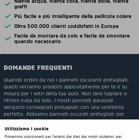
Niente acqua, niente colla, niente bolle, niente
graffi
Più facile e più intelligente della pellicola solare
Oltre 500.000 clienti soddisfatti in Europa
Facile da montare da solo e facile da smontare
quando necessario
DOMANDE FREQUENTI
Quando ordini da noi i pannelli oscuranti pretagliati,
questi verranno prodotti appositamente per te e su
misura per i vetri della tua auto. Non devi tagliare o
rifinire nulla da solo. I nostri pannelli parasole
vengono consegnati pretagliati con una vestibilità
perfetta. Abbiamo pannelli oscurati pretagliati per
oltre 4500 differenti modelli di auto.
Utilizziamo i cookie
FAQ
Potremmo posizionarli per l'analisi dei dati dei nostri visitatori, per