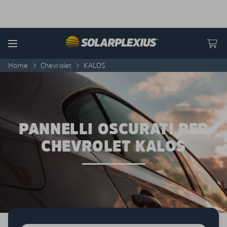
Skip to content
Menu
Home
>
Chevrolet
>
KALOS
PANNELLI OSCURATI PER
CHEVROLET KALOS