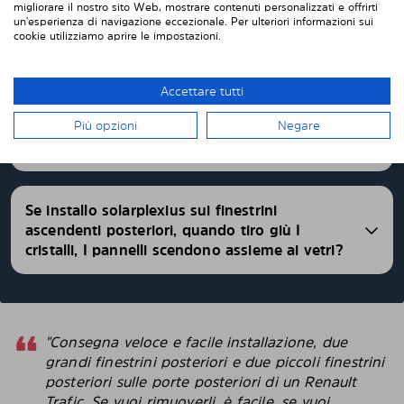
migliorare il nostro sito Web, mostrare contenuti personalizzati e offrirti
un'esperienza di navigazione eccezionale. Per ulteriori informazioni sui
cookie utilizziamo aprire le impostazioni.
Quale è il livello di oscuramento dei pannelli
Solarplexius?
Accettare tutti
Più opzioni
Negare
È importante quale lato viene applicato?
Se installo solarplexius sui finestrini
ascendenti posteriori, quando tiro giù I
cristalli, I pannelli scendono assieme ai vetri?
"Consegna veloce e facile installazione, due
grandi finestrini posteriori e due piccoli finestrini
posteriori sulle porte posteriori di un Renault
Trafic. Se vuoi rimuoverli, è facile, se vuoi