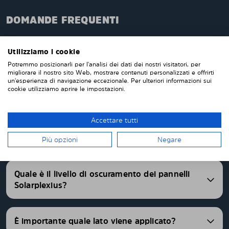
DOMANDE FREQUENTI
Quando ordini da noi i pannelli oscuranti pretagliati,
questi verranno prodotti appositamente per te e su
Utilizziamo i cookie
misura per i vetri della tua auto. Non devi tagliare o
Potremmo posizionarli per l'analisi dei dati dei nostri visitatori, per
rifinire nulla da solo. I nostri pannelli parasole
migliorare il nostro sito Web, mostrare contenuti personalizzati e offrirti
un'esperienza di navigazione eccezionale. Per ulteriori informazioni sui
vengono consegnati pretagliati con una vestibilità
cookie utilizziamo aprire le impostazioni.
perfetta. Abbiamo pannelli oscurati pretagliati per
oltre 4500 differenti modelli di auto.
Accettare tutti
FAQ
Più opzioni
Negare
Quale è il livello di oscuramento dei pannelli
Solarplexius?
È importante quale lato viene applicato?