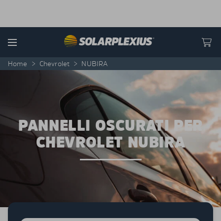
Skip to content
Menu
Home
>
Chevrolet
>
NUBIRA
PANNELLI OSCURATI PER
CHEVROLET NUBIRA