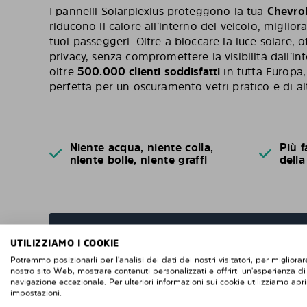
I pannelli Solarplexius proteggono la tua
Chevrol
riducono il calore all’interno del veicolo, miglior
tuoi passeggeri. Oltre a bloccare la luce solare
privacy, senza compromettere la visibilità dall’in
oltre
500.000 clienti soddisfatti
in tutta Europa, 
perfetta per un oscuramento vetri pratico e di alt
Niente acqua, niente colla,
Più f
niente bolle, niente graffi
della
UTILIZZIAMO I COOKIE
DOMANDE FREQUENTI
Potremmo posizionarli per l'analisi dei dati dei nostri visitatori, per migliorare
nostro sito Web, mostrare contenuti personalizzati e offrirti un'esperienza di
navigazione eccezionale. Per ulteriori informazioni sui cookie utilizziamo apri
impostazioni.
Quando ordini da noi i pannelli oscuranti pret