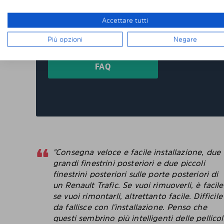
prodotti appositamente per te e su misura per
devi tagliare o rifinire nulla da solo. I nostri
Accettare tutti
consegnati pretagliati con una vestibilità per
oscurati pretagliati per oltre 4500 differenti 
Più opzioni
Negare
FAQ
"Consegna veloce e facile installazione, due
grandi finestrini posteriori e due piccoli
finestrini posteriori sulle porte posteriori di
un Renault Trafic. Se vuoi rimuoverli, è facile
se vuoi rimontarli, altrettanto facile. Difficile
da fallisce con l'installazione. Penso che
questi sembrino più intelligenti delle pellico