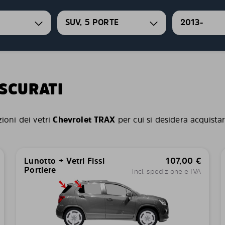
SUV, 5 PORTE
2013-
OSCURATI
zioni dei vetri
Chevrolet TRAX
per cui si desidera acquistar
Lunotto + Vetri Fissi
107,00
€
Portiere
incl. spedizione e IVA