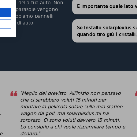
 i vetri della tua auto. Non
È importante quale lato 
 pannelli parasole vengono
fetta. Abbiamo pannelli
modelli di auto.
Se installo solarplexius s
quando tiro giù I cristall
"Meglio del previsto. All'inizio non pensavo
che ci sarebbero voluti 15 minuti per
montare la pellicola solare sulla mia station
,
wagon da golf, ma solarplexius mi ha
sorpreso. Ci sono voluti davvero 15 minuti.
Lo consiglio a chi vuole risparmiare tempo e
le
denaro."