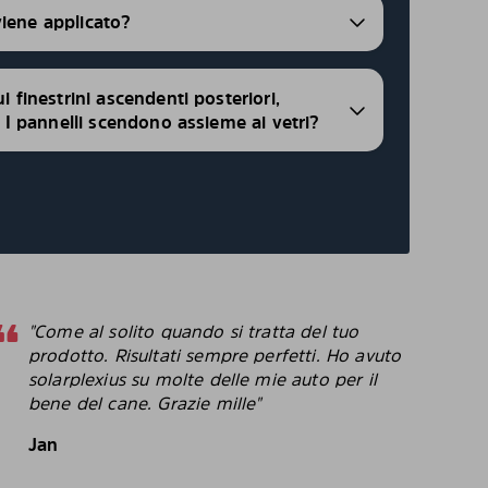
viene applicato?
ui finestrini ascendenti posteriori,
i, I pannelli scendono assieme ai vetri?
"Come al solito quando si tratta del tuo
"
prodotto. Risultati sempre perfetti. Ho avuto
p
solarplexius su molte delle mie auto per il
c
bene del cane. Grazie mille"
c
p
Jan
B