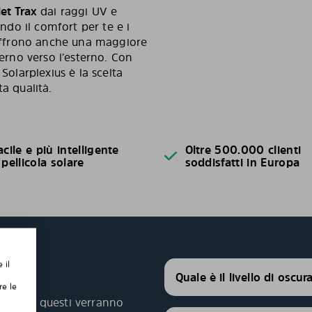
et Trax
dai raggi UV e
ando il comfort per te e i
, offrono anche una maggiore
terno verso l’esterno. Con
Solarplexius è la scelta
a qualità.
acile e più intelligente
Oltre 500.000 clienti
 pellicola solare
soddisfatti in Europa
 il
Quale è il livello di oscu
re le
agliati, questi verranno