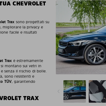
 TUA CHEVROLET
let Trax
sono progettati su
, migliorare la privacy e
one facile e risultati
et Trax
è estremamente
i si montano sui vetri in
senza il rischio di bolle.
tà, sono resistenti e
ato TÜV
, garantendo
VROLET TRAX