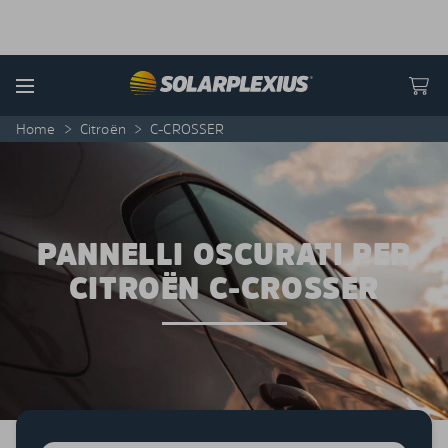
Skip to content
Menu
Home
>
Citroën
>
C-CROSSER
PANNELLI OSCURATI PER
CITROËN C-CROSSER