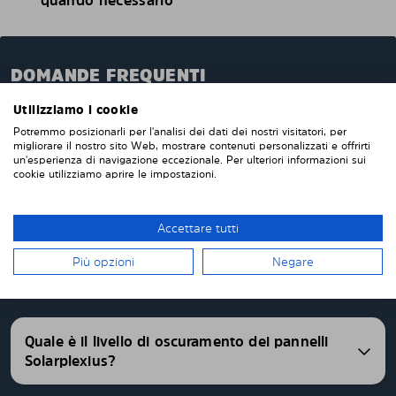
quando necessario
DOMANDE FREQUENTI
Quando ordini da noi i pannelli oscuranti pretagliati,
Utilizziamo i cookie
questi verranno prodotti appositamente per te e su
Potremmo posizionarli per l'analisi dei dati dei nostri visitatori, per
migliorare il nostro sito Web, mostrare contenuti personalizzati e offrirti
misura per i vetri della tua auto. Non devi tagliare o
un'esperienza di navigazione eccezionale. Per ulteriori informazioni sui
rifinire nulla da solo. I nostri pannelli parasole
cookie utilizziamo aprire le impostazioni.
vengono consegnati pretagliati con una vestibilità
perfetta. Abbiamo pannelli oscurati pretagliati per
oltre 4500 differenti modelli di auto.
Accettare tutti
Più opzioni
Negare
FAQ
Quale è il livello di oscuramento dei pannelli
Solarplexius?