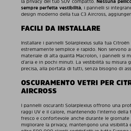
la privacy del tuo SUV compatto.
Nessuna pellico
sempre perfetta vestibilità
, i pannelli si integr
design moderno della tua C3 Aircross, aggiungen
FACILI DA INSTALLARE
Installare i pannelli Solarplexius sulla tua Citroën
estremamente semplice e rapido. Non servono attr
materiale di alta qualità Macrolon, i pannelli si
d’aria e in pochi minuti. La vestibilità su misura 
precisa, alla portata di tutti, senza bisogno di as
OSCURAMENTO VETRI PER CIT
AIRCROSS
I pannelli oscuranti Solarplexius offrono una pro
raggi UV e il calore, mantenendo l’interno della 
fresco e confortevole anche durante le giornate p
migliorare la privacy, mantengono una visibilità 