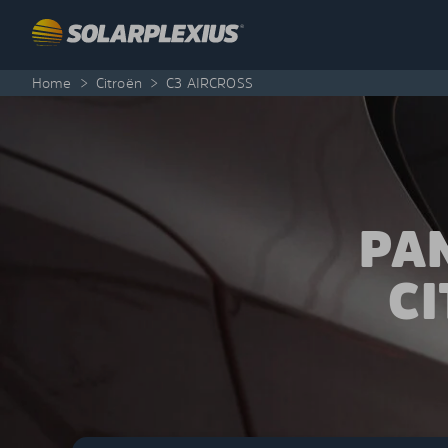
Skip to content
Home
>
Citroën
>
C3 AIRCROSS
PA
CI