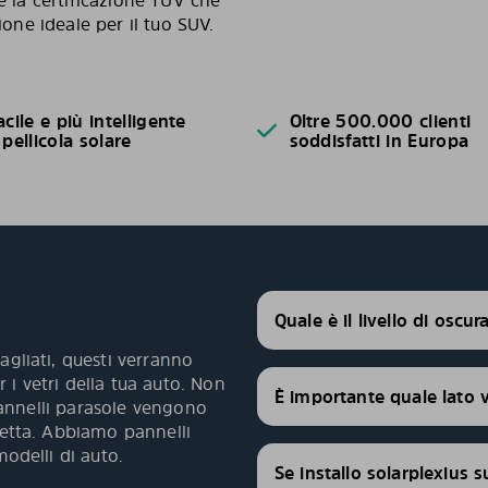
e la certificazione TÜV che
ione ideale per il tuo SUV.
acile e più intelligente
Oltre 500.000 clienti
 pellicola solare
soddisfatti in Europa
Quale è il livello di oscu
agliati, questi verranno
 i vetri della tua auto. Non
È importante quale lato 
 pannelli parasole vengono
fetta. Abbiamo pannelli
modelli di auto.
Se installo solarplexius s