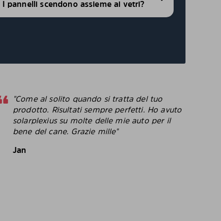
i, I pannelli scendono assieme ai vetri?
"Come al solito quando si tratta del tuo
"
prodotto. Risultati sempre perfetti. Ho avuto
p
solarplexius su molte delle mie auto per il
c
bene del cane. Grazie mille"
c
p
Jan
B