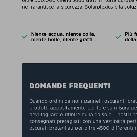
oltre 500.000 clienti soddisfatti in tutta Europa 
ne garantisce la sicurezza, Solarplexius è la soluz
Niente acqua, niente colla,
Più f
niente bolle, niente graffi
della
DOMANDE FREQUENTI
Quando ordini da noi i pannelli oscuranti pret
prodotti appositamente per te e su misura per
devi tagliare o rifinire nulla da solo. I nostri
consegnati pretagliati con una vestibilità per
oscurati pretagliati per oltre 4500 differenti 