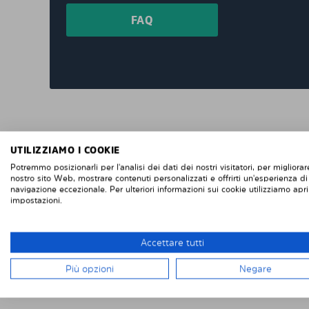
FAQ
"Consegna veloce e facile installazione, due
UTILIZZIAMO I COOKIE
grandi finestrini posteriori e due piccoli
finestrini posteriori sulle porte posteriori di
Potremmo posizionarli per l'analisi dei dati dei nostri visitatori, per migliorare
nostro sito Web, mostrare contenuti personalizzati e offrirti un'esperienza di
un Renault Trafic. Se vuoi rimuoverli, è facile
navigazione eccezionale. Per ulteriori informazioni sui cookie utilizziamo apri
se vuoi rimontarli, altrettanto facile. Difficile
impostazioni.
da fallisce con l'installazione. Penso che
questi sembrino più intelligenti delle pellico
Accettare tutti
protettive che attacchi direttamente alla
finestra. "
Più opzioni
Negare
Robert