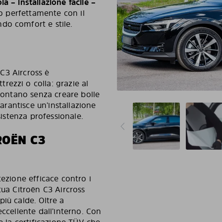
la – installazione facile –
ano perfettamente con il
do comfort e stile.
 C3 Aircross è
ezzi o colla: grazie al
 montano senza creare bolle
garantisce un’installazione
sistenza professionale.
ROËN C3
tezione efficace contro i
tua Citroën C3 Aircross
iù calde. Oltre a
eccellente dall’interno. Con