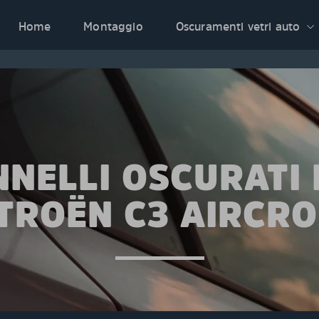
Home
Montaggio
Oscuramenti vetri auto
NNELLI OSCURATI 
TROËN C3 AIRCR