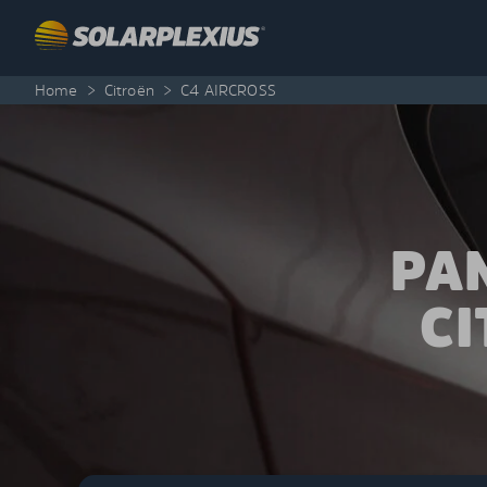
Skip to content
Home
>
Citroën
>
C4 AIRCROSS
PA
CI