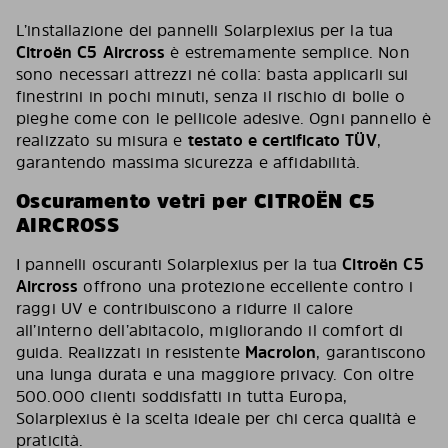
L’installazione dei pannelli Solarplexius per la tua
Citroën C5 Aircross
è estremamente semplice. Non
sono necessari attrezzi né colla: basta applicarli sui
finestrini in pochi minuti, senza il rischio di bolle o
pieghe come con le pellicole adesive. Ogni pannello è
realizzato su misura e
testato e certificato TÜV
,
garantendo massima sicurezza e affidabilità.
Oscuramento vetri per CITROËN C5
AIRCROSS
I pannelli oscuranti Solarplexius per la tua
Citroën C5
Aircross
offrono una protezione eccellente contro i
raggi UV e contribuiscono a ridurre il calore
all’interno dell’abitacolo, migliorando il comfort di
guida. Realizzati in resistente
Macrolon
, garantiscono
una lunga durata e una maggiore privacy. Con oltre
500.000 clienti soddisfatti in tutta Europa,
Solarplexius è la scelta ideale per chi cerca qualità e
praticità.