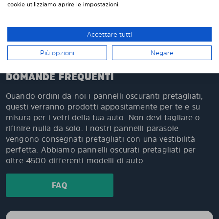
cookie utilizziamo aprire le impostazioni.
Oltre 500.000 clienti soddisfatti in Europa
Facile da montare da solo e facile da smontare
quando necessario
Accettare tutti
Più opzioni
Negare
DOMANDE FREQUENTI
Quando ordini da noi i pannelli oscuranti pretagliati,
questi verranno prodotti appositamente per te e su
misura per i vetri della tua auto. Non devi tagliare o
rifinire nulla da solo. I nostri pannelli parasole
vengono consegnati pretagliati con una vestibilità
perfetta. Abbiamo pannelli oscurati pretagliati per
oltre 4500 differenti modelli di auto.
FAQ