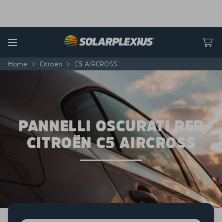
Skip to content
Menu
Home
>
Citroën
>
C5 AIRCROSS
PANNELLI OSCURATI PER
CITROËN C5 AIRCROSS