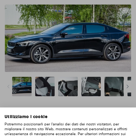
Utilizziamo i cookie
Niente acqua, niente colla, niente bolle, niente
graffi
Potremmo posizionarli per l'analisi dei dati dei nostri visitatori, per
migliorare il nostro sito Web, mostrare contenuti personalizzati e offrirti
Più facile e più intelligente della pellicola solare
un'esperienza di navigazione eccezionale. Per ulteriori informazioni sui