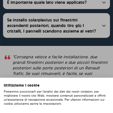
È importante quale lato viene applicato?
Se installo solarplexius sui finestrini
ascendenti posteriori, quando tiro giù I
cristalli, I pannelli scendono assieme ai vetri?
"Consegna veloce e facile installazione, due
grandi finestrini posteriori e due piccoli finestrini
posteriori sulle porte posteriori di un Renault
Trafic. Se vuoi rimuoverli, è facile, se vuoi
rimontarli, altrettanto facile. Difficile da fallisce
con l'installazione. Penso che questi sembrino
Utilizziamo i cookie
più intelligenti delle pellicole protettive che
Potremmo posizionarli per l'analisi dei dati dei nostri visitatori, per
attacchi direttamente alla finestra. "
migliorare il nostro sito Web, mostrare contenuti personalizzati e offrirti
un'esperienza di navigazione eccezionale. Per ulteriori informazioni sui
cookie utilizziamo aprire le impostazioni.
Robert