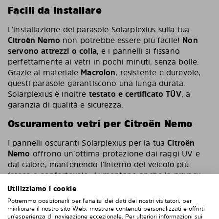
Facili da Installare
L’installazione dei parasole Solarplexius sulla tua
Citroën Nemo
non potrebbe essere più facile!
Non
servono attrezzi o colla
, e i pannelli si fissano
perfettamente ai vetri in pochi minuti, senza bolle.
Grazie al materiale
Macrolon
, resistente e durevole,
questi parasole garantiscono una lunga durata.
Solarplexius è inoltre
testato e certificato TÜV
, a
garanzia di qualità e sicurezza.
Oscuramento vetri per Citroën Nemo
I pannelli oscuranti Solarplexius per la tua
Citroën
Nemo
offrono un’ottima protezione dai raggi UV e
dal calore, mantenendo l’interno del veicolo più
fresco e confortevole. Aumentano anche la privacy,
pur mantenendo una buona visibilità dall’interno.
Utilizziamo i cookie
Con oltre
500.000 clienti soddisfatti
in tutta Europa,
Potremmo posizionarli per l'analisi dei dati dei nostri visitatori, per
Solarplexius è la scelta giusta per un oscuramento
migliorare il nostro sito Web, mostrare contenuti personalizzati e offrirti
un'esperienza di navigazione eccezionale. Per ulteriori informazioni sui
vetri di alta qualità e facile da installare.