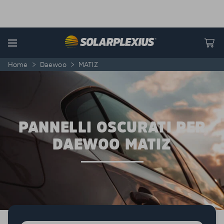
Skip to content
Menu
Home
>
Daewoo
>
MATIZ
PANNELLI OSCURATI PER
DAEWOO MATIZ