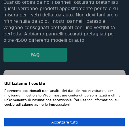
Quando ordini da noi i pannelli oscuranti pretagliati,
questi verranno prodotti appositamente per te e su
misura per i vetri della tua auto. Non devi tagliare o
rifinire nulla da solo. I nostri pannelli parasole
vengono consegnati pretagliati con una vestibilità
perfetta. Abbiamo pannelli oscurati pretagliati per
oltre 4500 differenti modelli di auto.
FAQ
Quale è il livello di oscuramento dei pannelli
Solarplexius?
Utilizziamo i cookie
Potremmo posizionarli per l'analisi dei dati dei nostri visitatori, per
migliorare il nostro sito Web, mostrare contenuti personalizzati e offrirti
un'esperienza di navigazione eccezionale. Per ulteriori informazioni sui
È importante quale lato viene applicato?
cookie utilizziamo aprire le impostazioni.
Accettare tutti
Se installo solarplexius sui finestrini