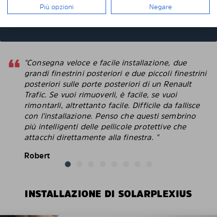
ascendenti posteriori, quando tiro giù I
Più opzioni
Negare
cristalli, I pannelli scendono assieme ai vetri?
"Consegna veloce e facile installazione, due
grandi finestrini posteriori e due piccoli finestrini
posteriori sulle porte posteriori di un Renault
Trafic. Se vuoi rimuoverli, è facile, se vuoi
rimontarli, altrettanto facile. Difficile da fallisce
con l'installazione. Penso che questi sembrino
più intelligenti delle pellicole protettive che
attacchi direttamente alla finestra. "
Robert
INSTALLAZIONE DI SOLARPLEXIUS