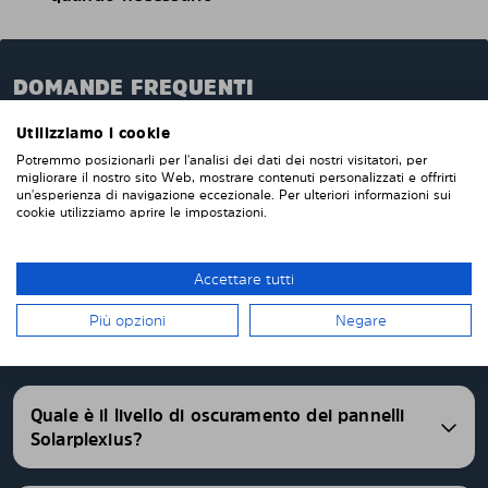
DOMANDE FREQUENTI
Quando ordini da noi i pannelli oscuranti pretagliati,
Utilizziamo i cookie
questi verranno prodotti appositamente per te e su
Potremmo posizionarli per l'analisi dei dati dei nostri visitatori, per
misura per i vetri della tua auto. Non devi tagliare o
migliorare il nostro sito Web, mostrare contenuti personalizzati e offrirti
un'esperienza di navigazione eccezionale. Per ulteriori informazioni sui
rifinire nulla da solo. I nostri pannelli parasole
cookie utilizziamo aprire le impostazioni.
vengono consegnati pretagliati con una vestibilità
perfetta. Abbiamo pannelli oscurati pretagliati per
oltre 4500 differenti modelli di auto.
Accettare tutti
Più opzioni
Negare
FAQ
Quale è il livello di oscuramento dei pannelli
Solarplexius?