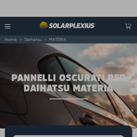
Skip to content
Menu
Home
>
Daihatsu
>
MATERIA
PANNELLI OSCURATI PER
DAIHATSU MATERIA