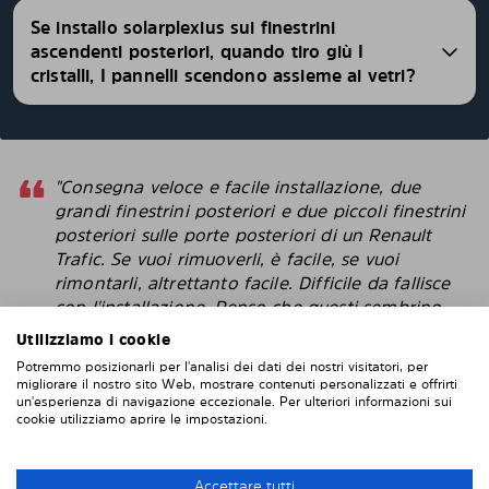
Se installo solarplexius sui finestrini
ascendenti posteriori, quando tiro giù I
cristalli, I pannelli scendono assieme ai vetri?
"Consegna veloce e facile installazione, due
grandi finestrini posteriori e due piccoli finestrini
posteriori sulle porte posteriori di un Renault
Trafic. Se vuoi rimuoverli, è facile, se vuoi
rimontarli, altrettanto facile. Difficile da fallisce
con l'installazione. Penso che questi sembrino
più intelligenti delle pellicole protettive che
Utilizziamo i cookie
attacchi direttamente alla finestra. "
Potremmo posizionarli per l'analisi dei dati dei nostri visitatori, per
migliorare il nostro sito Web, mostrare contenuti personalizzati e offrirti
Robert
un'esperienza di navigazione eccezionale. Per ulteriori informazioni sui
cookie utilizziamo aprire le impostazioni.
INSTALLAZIONE DI SOLARPLEXIUS
Accettare tutti