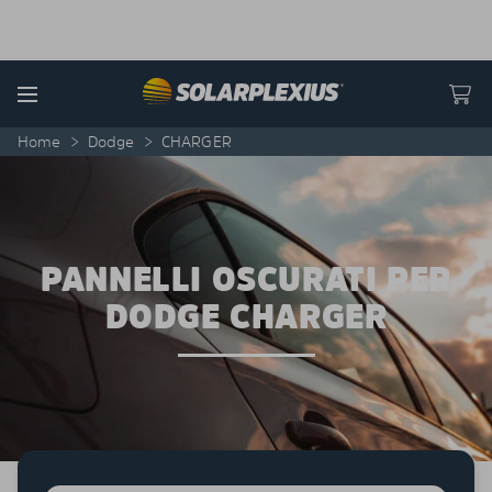
Skip to content
Menu
Home
>
Dodge
>
CHARGER
PANNELLI OSCURATI PER
DODGE CHARGER