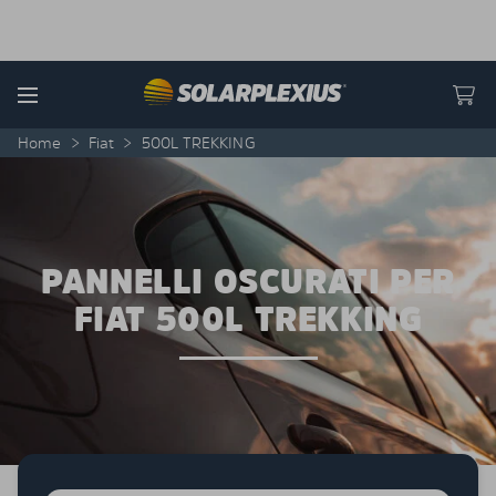
Skip to content
Menu
Home
>
Fiat
>
500L TREKKING
PANNELLI OSCURATI PER
FIAT 500L TREKKING