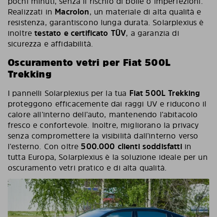
pochi minuti, senza il rischio di bolle o imperfezioni.
Realizzati in
Macrolon
, un materiale di alta qualità e
resistenza, garantiscono lunga durata. Solarplexius è
inoltre
testato e certificato TÜV
, a garanzia di
sicurezza e affidabilità.
Oscuramento vetri per Fiat 500L
Trekking
I pannelli Solarplexius per la tua
Fiat 500L Trekking
proteggono efficacemente dai raggi UV e riducono il
calore all’interno dell’auto, mantenendo l’abitacolo
fresco e confortevole. Inoltre, migliorano la privacy
senza compromettere la visibilità dall’interno verso
l’esterno. Con oltre
500.000 clienti soddisfatti
in
tutta Europa, Solarplexius è la soluzione ideale per un
oscuramento vetri pratico e di alta qualità.