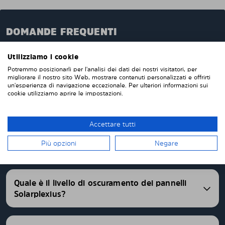
DOMANDE FREQUENTI
Quando ordini da noi i pannelli oscuranti pretagliati,
Utilizziamo i cookie
questi verranno prodotti appositamente per te e su
Potremmo posizionarli per l'analisi dei dati dei nostri visitatori, per
misura per i vetri della tua auto. Non devi tagliare o
migliorare il nostro sito Web, mostrare contenuti personalizzati e offrirti
rifinire nulla da solo. I nostri pannelli parasole
un'esperienza di navigazione eccezionale. Per ulteriori informazioni sui
cookie utilizziamo aprire le impostazioni.
vengono consegnati pretagliati con una vestibilità
perfetta. Abbiamo pannelli oscurati pretagliati per
oltre 4500 differenti modelli di auto.
Accettare tutti
FAQ
Più opzioni
Negare
Quale è il livello di oscuramento dei pannelli
Solarplexius?