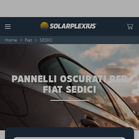
Skip to content
Menu
Home
>
Fiat
>
SEDICI
PANNELLI OSCURATI PER
FIAT SEDICI