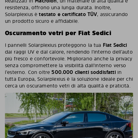
Realizzati in
Macrolon
, un materiale di alta qualità e
resistenza, offrono una lunga durata. Inoltre,
Solarplexius è
testato e certificato TÜV
, assicurando
un prodotto sicuro e affidabile.
Oscuramento vetri per Fiat Sedici
I pannelli Solarplexius proteggono la tua
Fiat Sedici
dai raggi UV e dal calore, rendendo l’interno dell’auto
più fresco e confortevole. Migliorano anche la privacy
senza compromettere la visibilità dall’interno verso
l’esterno. Con oltre
500.000 clienti soddisfatti
in
tutta Europa, Solarplexius è la soluzione ideale per chi
cerca un oscuramento vetri di alta qualità e praticità.