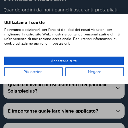
Quando ordini da noi i pannelli oscuranti pretagliati,
questi verranno prodotti appositamente per te e su
misura per i vetri della tua auto. Non devi tagliare o
Utilizziamo i cookie
rifinire nulla da solo. I nostri pannelli parasole
Potremmo posizionarli per l'analisi dei dati dei nostri visitatori, per
vengono consegnati pretagliati con una vestibilità
migliorare il nostro sito Web, mostrare contenuti personalizzati e offrirti
un'esperienza di navigazione eccezionale. Per ulteriori informazioni sui
perfetta. Abbiamo pannelli oscurati pretagliati per
cookie utilizziamo aprire le impostazioni.
oltre 4500 differenti modelli di auto.
Accettare tutti
FAQ
Più opzioni
Negare
Quale è il livello di oscuramento dei pannelli
Solarplexius?
È importante quale lato viene applicato?