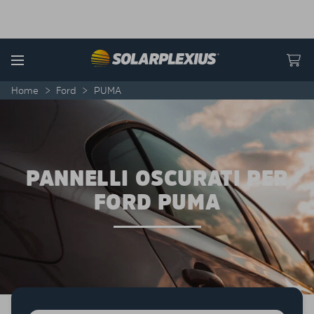
Skip to content
Menu
Home
>
Ford
>
PUMA
PANNELLI OSCURATI PER
FORD PUMA