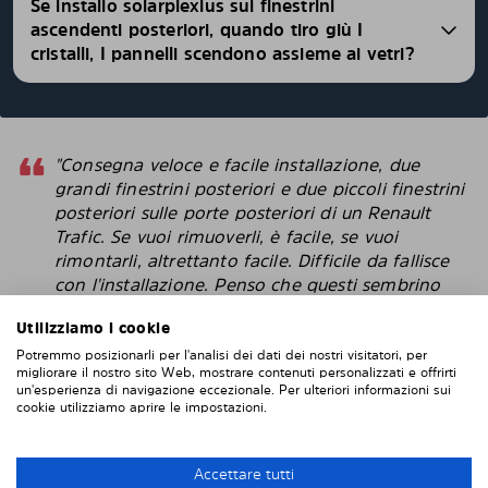
Se installo solarplexius sui finestrini
ascendenti posteriori, quando tiro giù I
cristalli, I pannelli scendono assieme ai vetri?
"Consegna veloce e facile installazione, due
grandi finestrini posteriori e due piccoli finestrini
posteriori sulle porte posteriori di un Renault
Trafic. Se vuoi rimuoverli, è facile, se vuoi
rimontarli, altrettanto facile. Difficile da fallisce
con l'installazione. Penso che questi sembrino
più intelligenti delle pellicole protettive che
Utilizziamo i cookie
attacchi direttamente alla finestra. "
Potremmo posizionarli per l'analisi dei dati dei nostri visitatori, per
Robert
migliorare il nostro sito Web, mostrare contenuti personalizzati e offrirti
un'esperienza di navigazione eccezionale. Per ulteriori informazioni sui
cookie utilizziamo aprire le impostazioni.
INSTALLAZIONE DI SOLARPLEXIUS
Accettare tutti