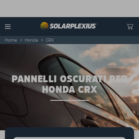
Skip to content
Menu
Home
>
Honda
>
CRX
PANNELLI OSCURATI PER
HONDA CRX