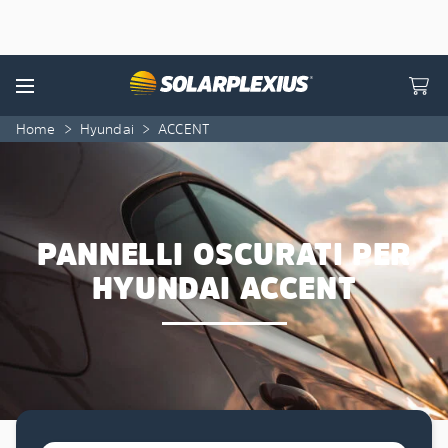
Skip to content
Menu
Home
>
Hyundai
>
ACCENT
PANNELLI OSCURATI PER
HYUNDAI ACCENT