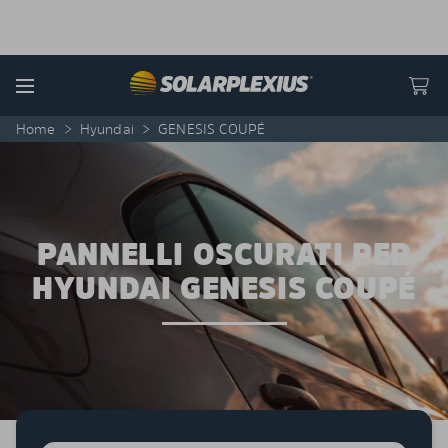
Skip to content
Menu
Home
>
Hyundai
>
GENESIS COUPÉ
PANNELLI OSCURATI PER
HYUNDAI GENESIS COUPÉ