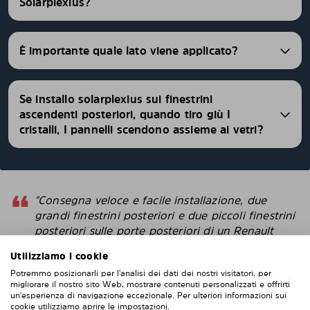
Solarplexius?
È importante quale lato viene applicato?
Se installo solarplexius sui finestrini
ascendenti posteriori, quando tiro giù I
cristalli, I pannelli scendono assieme ai vetri?
"Consegna veloce e facile installazione, due
grandi finestrini posteriori e due piccoli finestrini
posteriori sulle porte posteriori di un Renault
Trafic. Se vuoi rimuoverli, è facile, se vuoi
Utilizziamo i cookie
rimontarli, altrettanto facile. Difficile da fallisce
Potremmo posizionarli per l'analisi dei dati dei nostri visitatori, per
con l'installazione. Penso che questi sembrino
migliorare il nostro sito Web, mostrare contenuti personalizzati e offrirti
più intelligenti delle pellicole protettive che
un'esperienza di navigazione eccezionale. Per ulteriori informazioni sui
attacchi direttamente alla finestra. "
cookie utilizziamo aprire le impostazioni.