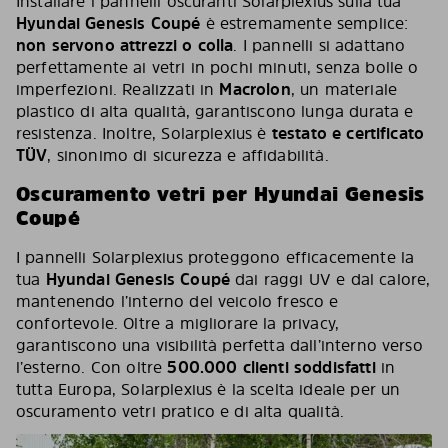
Installare i pannelli oscuranti Solarplexius sulla tua
Hyundai Genesis Coupé
è estremamente semplice:
non servono attrezzi o colla
. I pannelli si adattano
perfettamente ai vetri in pochi minuti, senza bolle o
imperfezioni. Realizzati in
Macrolon
, un materiale
plastico di alta qualità, garantiscono lunga durata e
resistenza. Inoltre, Solarplexius è
testato e certificato
TÜV
, sinonimo di sicurezza e affidabilità.
Oscuramento vetri per Hyundai Genesis
Coupé
I pannelli Solarplexius proteggono efficacemente la
tua
Hyundai Genesis Coupé
dai raggi UV e dal calore,
mantenendo l’interno del veicolo fresco e
confortevole. Oltre a migliorare la privacy,
garantiscono una visibilità perfetta dall’interno verso
l’esterno. Con oltre
500.000 clienti soddisfatti
in
tutta Europa, Solarplexius è la scelta ideale per un
oscuramento vetri pratico e di alta qualità.