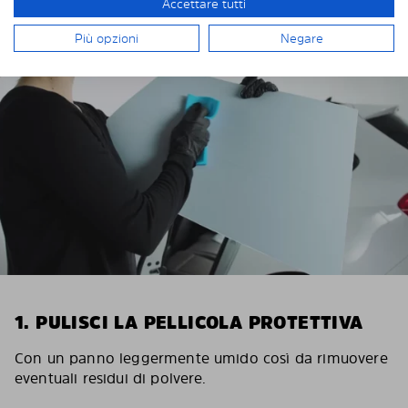
INSTALLAZIONE DI SOLARPLEXIUS
Accettare tutti
Più opzioni
Negare
1. PULISCI LA PELLICOLA PROTETTIVA
Con un panno leggermente umido così da rimuovere
eventuali residui di polvere.