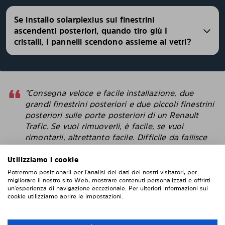
Se installo solarplexius sui finestrini
ascendenti posteriori, quando tiro giù I
cristalli, I pannelli scendono assieme ai vetri?
"Consegna veloce e facile installazione, due
grandi finestrini posteriori e due piccoli finestrini
posteriori sulle porte posteriori di un Renault
Trafic. Se vuoi rimuoverli, è facile, se vuoi
rimontarli, altrettanto facile. Difficile da fallisce
con l'installazione. Penso che questi sembrino
più intelligenti delle pellicole protettive che
Utilizziamo i cookie
attacchi direttamente alla finestra. "
Potremmo posizionarli per l'analisi dei dati dei nostri visitatori, per
migliorare il nostro sito Web, mostrare contenuti personalizzati e offrirti
Robert
un'esperienza di navigazione eccezionale. Per ulteriori informazioni sui
cookie utilizziamo aprire le impostazioni.