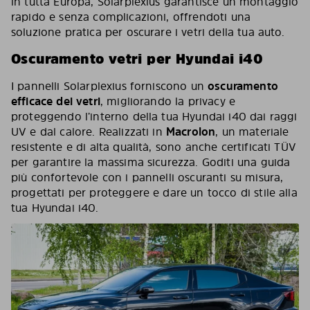
in tutta Europa, Solarplexius garantisce un montaggio
rapido e senza complicazioni, offrendoti una
soluzione pratica per oscurare i vetri della tua auto.
Oscuramento vetri per Hyundai i40
I pannelli Solarplexius forniscono un
oscuramento
efficace dei vetri
, migliorando la privacy e
proteggendo l’interno della tua Hyundai i40 dai raggi
UV e dal calore. Realizzati in
Macrolon
, un materiale
resistente e di alta qualità, sono anche certificati TÜV
per garantire la massima sicurezza. Goditi una guida
più confortevole con i pannelli oscuranti su misura,
progettati per proteggere e dare un tocco di stile alla
tua Hyundai i40.