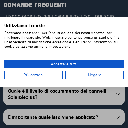
DOMANDE FREQUENTI
Quando ordini da noi i pannelli oscuranti pretagliati,
questi verranno prodotti appositamente per te e su
Utilizziamo i cookie
misura per i vetri della tua auto. Non devi tagliare o
Potremmo posizionarli per l'analisi dei dati dei nostri visitatori, per
rifinire nulla da solo. I nostri pannelli parasole
migliorare il nostro sito Web, mostrare contenuti personalizzati e offrirti
vengono consegnati pretagliati con una vestibilità
un'esperienza di navigazione eccezionale. Per ulteriori informazioni sui
cookie utilizziamo aprire le impostazioni.
perfetta. Abbiamo pannelli oscurati pretagliati per
oltre 4500 differenti modelli di auto.
Accettare tutti
FAQ
Più opzioni
Negare
Quale è il livello di oscuramento dei pannelli
Solarplexius?
È importante quale lato viene applicato?