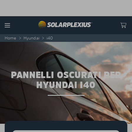
Skip to content
Menu
Home
>
Hyundai
>
i40
PANNELLI OSCURATI PER
HYUNDAI I40