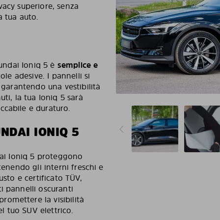
vacy superiore, senza
a tua auto.
yundai Ioniq 5 è
semplice e
ole adesive. I pannelli si
, garantendo una vestibilità
ti, la tua Ioniq 5 sarà
ccabile e duraturo.
NDAI IONIQ 5
dai Ioniq 5 proteggono
tenendo gli interni freschi e
usto e certificato TÜV,
i pannelli oscuranti
omettere la visibilità
el tuo SUV elettrico.