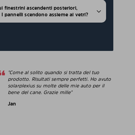
ui finestrini ascendenti posteriori,
i, I pannelli scendono assieme ai vetri?
"Come al solito quando si tratta del tuo
"
prodotto. Risultati sempre perfetti. Ho avuto
p
solarplexius su molte delle mie auto per il
c
bene del cane. Grazie mille"
c
p
Jan
B