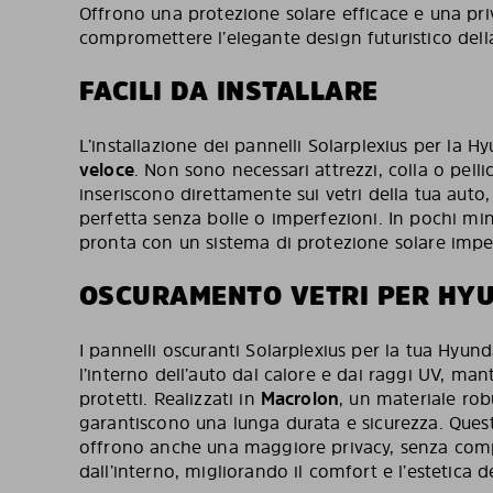
Offrono una protezione solare efficace e una pri
compromettere l’elegante design futuristico dell
FACILI DA INSTALLARE
L’installazione dei pannelli Solarplexius per la H
veloce
. Non sono necessari attrezzi, colla o pellic
inseriscono direttamente sui vetri della tua auto
perfetta senza bolle o imperfezioni. In pochi minu
pronta con un sistema di protezione solare impe
OSCURAMENTO VETRI PER HYU
I pannelli oscuranti Solarplexius per la tua Hyun
l’interno dell’auto dal calore e dai raggi UV, man
protetti. Realizzati in
Macrolon
, un materiale rob
garantiscono una lunga durata e sicurezza. Quest
offrono anche una maggiore privacy, senza compr
dall’interno, migliorando il comfort e l’estetica d