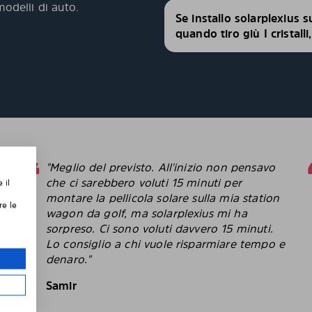
modelli di auto.
Se installo solarplexius s
quando tiro giù I cristall
"Meglio del previsto. All'inizio non pensavo
che ci sarebbero voluti 15 minuti per
 il
montare la pellicola solare sulla mia station
re le
,
wagon da golf, ma solarplexius mi ha
sorpreso. Ci sono voluti davvero 15 minuti.
Lo consiglio a chi vuole risparmiare tempo e
le
denaro."
Samir