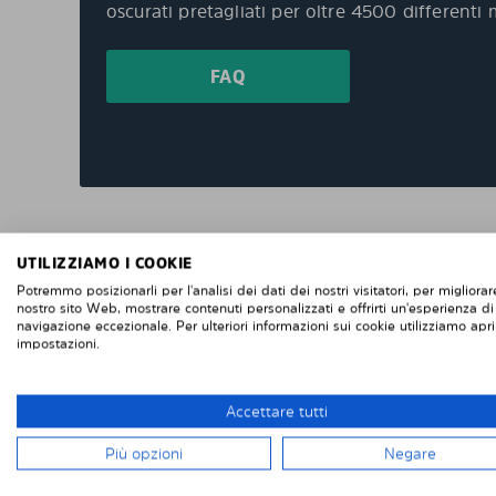
oscurati pretagliati per oltre 4500 differenti 
FAQ
UTILIZZIAMO I COOKIE
"Consegna veloce e facile installazione, due
grandi finestrini posteriori e due piccoli
Potremmo posizionarli per l'analisi dei dati dei nostri visitatori, per migliorare
nostro sito Web, mostrare contenuti personalizzati e offrirti un'esperienza di
finestrini posteriori sulle porte posteriori di
navigazione eccezionale. Per ulteriori informazioni sui cookie utilizziamo apri
un Renault Trafic. Se vuoi rimuoverli, è facile
impostazioni.
se vuoi rimontarli, altrettanto facile. Difficile
da fallisce con l'installazione. Penso che
questi sembrino più intelligenti delle pellico
Accettare tutti
protettive che attacchi direttamente alla
Più opzioni
Negare
finestra. "