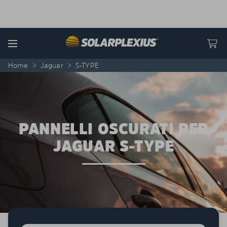
Skip to content
Menu
Home
>
Jaguar
>
S-TYPE
PANNELLI OSCURATI PER
JAGUAR S-TYPE