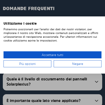
DOMANDE FREQUENTI
Quando ordini da noi i pannelli oscuranti pretagliati,
questi verranno prodotti appositamente per te e su
Utilizziamo i cookie
misura per i vetri della tua auto. Non devi tagliare o
Potremmo posizionarli per l'analisi dei dati dei nostri visitatori, per
rifinire nulla da solo. I nostri pannelli parasole
migliorare il nostro sito Web, mostrare contenuti personalizzati e offrirti
un'esperienza di navigazione eccezionale. Per ulteriori informazioni sui
vengono consegnati pretagliati con una vestibilità
cookie utilizziamo aprire le impostazioni.
perfetta. Abbiamo pannelli oscurati pretagliati per
oltre 4500 differenti modelli di auto.
Accettare tutti
FAQ
Più opzioni
Negare
Quale è il livello di oscuramento dei pannelli
Solarplexius?
È importante quale lato viene applicato?