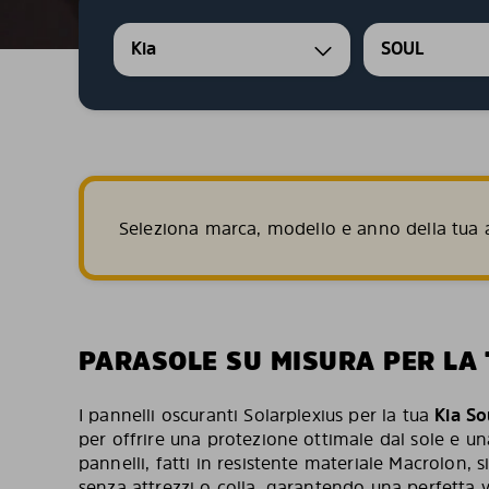
Kia
SOUL
Seleziona marca, modello e anno della tua a
PARASOLE SU MISURA PER LA 
I pannelli oscuranti Solarplexius per la tua
Kia So
per offrire una protezione ottimale dal sole e u
pannelli, fatti in resistente materiale Macrolon, s
senza attrezzi o colla, garantendo una perfetta ve