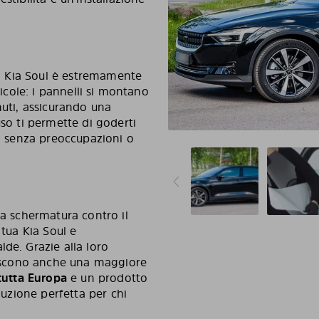
tua Kia Soul è estremamente
licole: i pannelli si montano
nuti, assicurando una
uso ti permette di goderti
a, senza preoccupazioni o
ma schermatura contro il
 tua Kia Soul e
de. Grazie alla loro
ntiscono anche una maggiore
 tutta Europa
e un prodotto
oluzione perfetta per chi