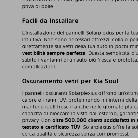
priva di bolle.
Facili da Installare
L’installazione dei pannelli Solarplexius per la 
intuitiva. Non sono necessari attrezzi, colla o pel
direttamente sui vetri della tua auto in pochi mi
vestibilità sempre perfetta
. Questa semplicità d’
subito i vantaggi di un’auto più fresca e protett
complicazioni.
Oscuramento vetri per Kia Soul
I pannelli oscuranti Solarplexius offrono un’otti
calore e i raggi UV, proteggendo gli interni della
mantenendoli freschi anche nelle giornate più cal
capacità di bloccare la vista dall’esterno, gara
privacy. Con
oltre 500.000 clienti soddisfatti in
testato e certificato TÜV
, Solarplexius offre la s
cerca qualità e sicurezza senza compromessi.