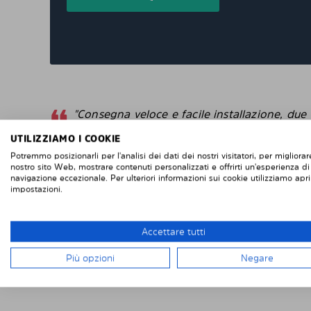
"Consegna veloce e facile installazione, due
grandi finestrini posteriori e due piccoli
UTILIZZIAMO I COOKIE
finestrini posteriori sulle porte posteriori di
Potremmo posizionarli per l'analisi dei dati dei nostri visitatori, per migliorare
un Renault Trafic. Se vuoi rimuoverli, è facile
nostro sito Web, mostrare contenuti personalizzati e offrirti un'esperienza di
se vuoi rimontarli, altrettanto facile. Difficile
navigazione eccezionale. Per ulteriori informazioni sui cookie utilizziamo apri
da fallisce con l'installazione. Penso che
impostazioni.
questi sembrino più intelligenti delle pellico
protettive che attacchi direttamente alla
Accettare tutti
finestra. "
Più opzioni
Negare
Robert