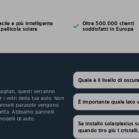
acile e più intelligente
Oltre 500.000 clienti
 pellicola solare
soddisfatti in Europa
Quale è il livello di oscu
agliati, questi verranno
 i vetri della tua auto. Non
È importante quale lato 
 pannelli parasole vengono
fetta. Abbiamo pannelli
modelli di auto.
Se installo solarplexius s
quando tiro giù I cristall