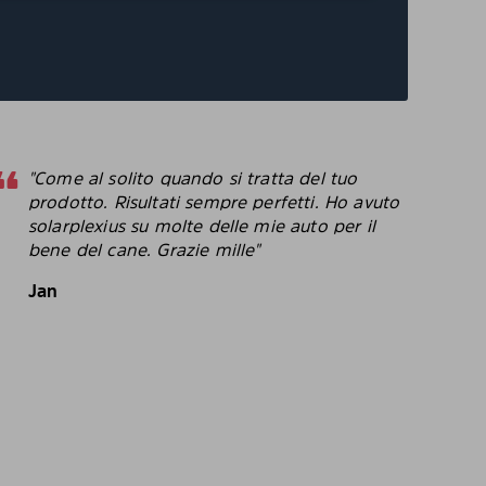
"Come al solito quando si tratta del tuo
"
prodotto. Risultati sempre perfetti. Ho avuto
p
solarplexius su molte delle mie auto per il
c
bene del cane. Grazie mille"
c
p
Jan
B