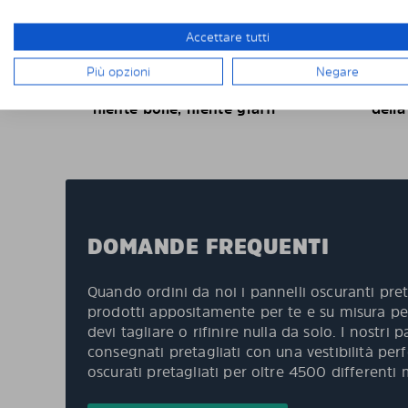
protezione e stile per la tua auto.
Accettare tutti
Più opzioni
Negare
Niente acqua, niente colla,
Più f
niente bolle, niente graffi
della
DOMANDE FREQUENTI
Quando ordini da noi i pannelli oscuranti pret
prodotti appositamente per te e su misura per
devi tagliare o rifinire nulla da solo. I nostri
consegnati pretagliati con una vestibilità per
oscurati pretagliati per oltre 4500 differenti 