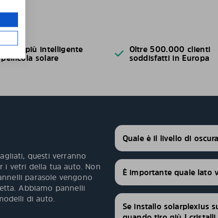
acile e più intelligente
Oltre 500.000 clienti
 pellicola solare
soddisfatti in Europa
Quale è il livello di oscu
agliati, questi verranno
 i vetri della tua auto. Non
È importante quale lato 
 pannelli parasole vengono
fetta. Abbiamo pannelli
modelli di auto.
Se installo solarplexius s
quando tiro giù I cristall