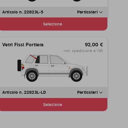
Articolo n. 22823L-5
Particolari
Seleziona
Vetri Fissi Portiera
92,00
€
incl. spedizione e IVA
Articolo n. 22823L-LD
Particolari
Seleziona