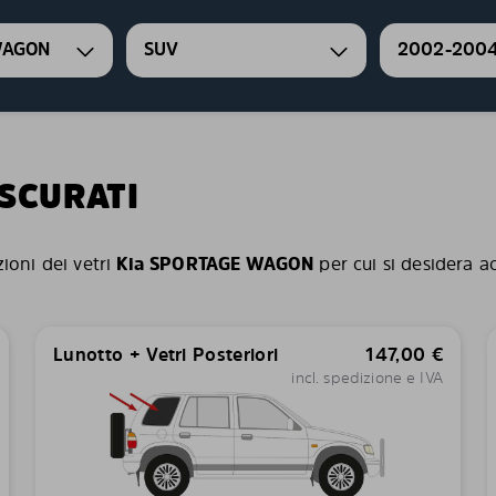
WAGON
SUV
2002-200
OSCURATI
zioni dei vetri
Kia SPORTAGE WAGON
per cui si desidera ac
Lunotto + Vetri Posteriori
147,00
€
incl. spedizione e IVA