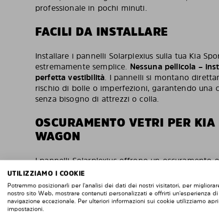
professionale in pochi minuti.
FACILI DA INSTALLARE
Installare i pannelli Solarplexius sulla tua Kia 
estremamente semplice.
Nessuna pellicola – ins
perfetta vestibilità
. I pannelli si montano dirett
rischio di bolle o imperfezioni, garantendo una c
senza bisogno di attrezzi o colla.
OSCURAMENTO VETRI PER KIA
WAGON
I pannelli Solarplexius offrono un oscuramento ot
Kia Sportage Wagon, proteggendo l’interno dai r
UTILIZZIAMO I COOKIE
migliorando il comfort e la privacy senza comprom
Potremmo posizionarli per l'analisi dei dati dei nostri visitatori, per migliorare
Realizzati in
Macrolon
, un materiale resistente e
nostro sito Web, mostrare contenuti personalizzati e offrirti un'esperienza di
navigazione eccezionale. Per ulteriori informazioni sui cookie utilizziamo apri
testati e certificati TÜV
, assicurando la massima 
impostazioni.
oltre 500.000 clienti soddisfatti in tutta Europa,