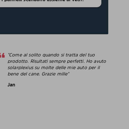
"Come al solito quando si tratta del tuo
"
prodotto. Risultati sempre perfetti. Ho avuto
p
solarplexius su molte delle mie auto per il
c
bene del cane. Grazie mille"
c
p
Jan
B