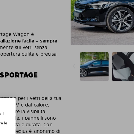
Sportage Wagon è
tallazione facile – sempre
amente sui vetri senza
opertura pulita e precisa
 SPORTAGE
timale per i vetri della tua
aggi UV e dal calore,
ettere la visibilità.
 il
 durevole, i pannelli sono
re le
sicurezza e durata. Con
 Solarplexius è sinonimo di