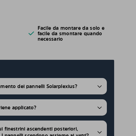
Facile da montare da solo e
facile da smontare quando
necessario
ramento dei pannelli Solarplexius?
viene applicato?
ui finestrini ascendenti posteriori,
i, I pannelli scendono assieme ai vetri?