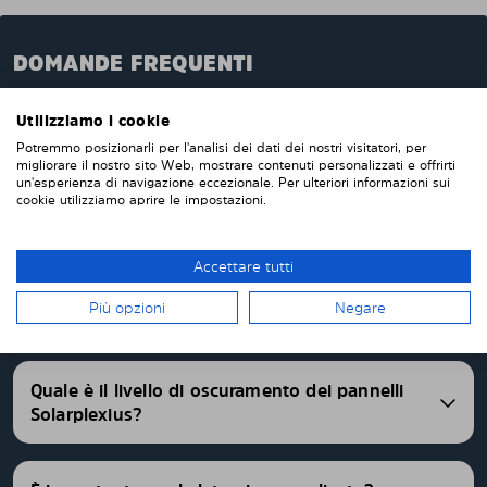
DOMANDE FREQUENTI
Quando ordini da noi i pannelli oscuranti pretagliati,
Utilizziamo i cookie
questi verranno prodotti appositamente per te e su
Potremmo posizionarli per l'analisi dei dati dei nostri visitatori, per
misura per i vetri della tua auto. Non devi tagliare o
migliorare il nostro sito Web, mostrare contenuti personalizzati e offrirti
rifinire nulla da solo. I nostri pannelli parasole
un'esperienza di navigazione eccezionale. Per ulteriori informazioni sui
vengono consegnati pretagliati con una vestibilità
cookie utilizziamo aprire le impostazioni.
perfetta. Abbiamo pannelli oscurati pretagliati per
oltre 4500 differenti modelli di auto.
Accettare tutti
FAQ
Più opzioni
Negare
Quale è il livello di oscuramento dei pannelli
Solarplexius?