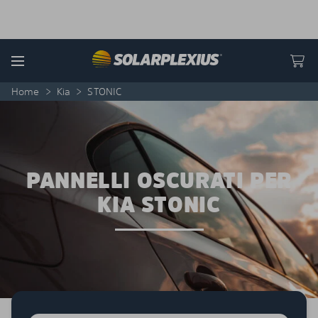
Skip to content
Menu
Home
>
Kia
>
STONIC
PANNELLI OSCURATI PER
KIA STONIC