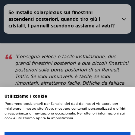
Se installo solarplexius sui finestrini
ascendenti posteriori, quando tiro giù I
cristalli, I pannelli scendono assieme ai vetri?
"Consegna veloce e facile installazione, due
grandi finestrini posteriori e due piccoli finestrini
posteriori sulle porte posteriori di un Renault
Trafic. Se vuoi rimuoverli, è facile, se vuoi
rimontarli, altrettanto facile. Difficile da fallisce
con l'installazione. Penso che questi sembrino
più intelligenti delle pellicole protettive che
Utilizziamo i cookie
attacchi direttamente alla finestra. "
Potremmo posizionarli per l'analisi dei dati dei nostri visitatori, per
migliorare il nostro sito Web, mostrare contenuti personalizzati e offrirti
un'esperienza di navigazione eccezionale. Per ulteriori informazioni sui
Robert
cookie utilizziamo aprire le impostazioni.