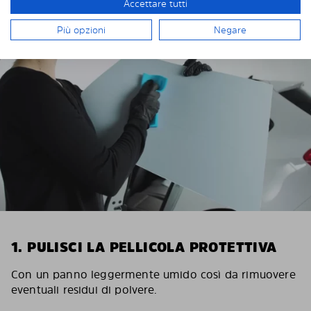
Accettare tutti
INSTALLAZIONE DI SOLARPLEXIUS
Più opzioni
Negare
1. PULISCI LA PELLICOLA PROTETTIVA
Con un panno leggermente umido così da rimuovere
eventuali residui di polvere.