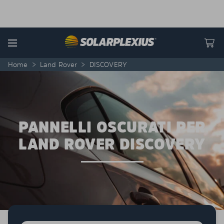
Skip to content
Menu
Home
>
Land Rover
>
DISCOVERY
PANNELLI OSCURATI PER
LAND ROVER DISCOVERY