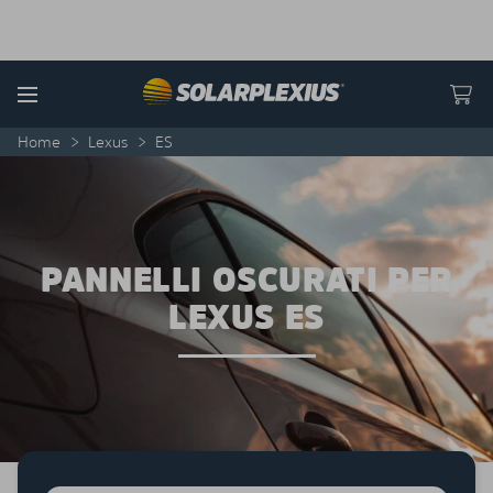
Skip to content
Menu
Home
>
Lexus
>
ES
PANNELLI OSCURATI PER
LEXUS ES