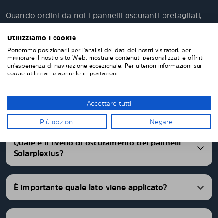
Quando ordini da noi i pannelli oscuranti pretagliati,
questi verranno prodotti appositamente per te e su
misura per i vetri della tua auto. Non devi tagliare o
Utilizziamo i cookie
rifinire nulla da solo. I nostri pannelli parasole
Potremmo posizionarli per l'analisi dei dati dei nostri visitatori, per
vengono consegnati pretagliati con una vestibilità
migliorare il nostro sito Web, mostrare contenuti personalizzati e offrirti
un'esperienza di navigazione eccezionale. Per ulteriori informazioni sui
perfetta. Abbiamo pannelli oscurati pretagliati per
cookie utilizziamo aprire le impostazioni.
oltre 4500 differenti modelli di auto.
Accettare tutti
FAQ
Più opzioni
Negare
Quale è il livello di oscuramento dei pannelli
Solarplexius?
È importante quale lato viene applicato?