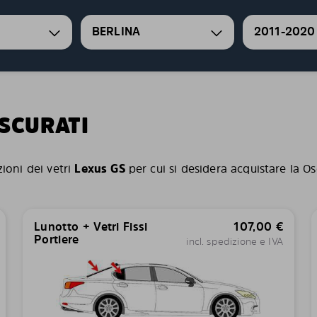
BERLINA
2011-2020
OSCURATI
zioni dei vetri
Lexus GS
per cui si desidera acquistare la Os
Lunotto + Vetri Fissi
107,00
€
Portiere
incl. spedizione e IVA