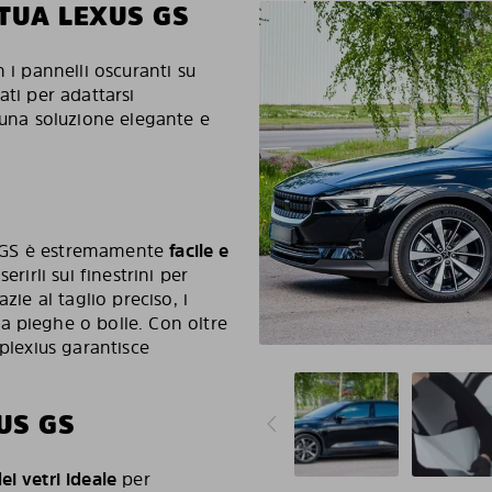
TUA LEXUS GS
 i pannelli oscuranti su
ati per adattarsi
 una soluzione elegante e
xus GS è estremamente
facile e
erirli sui finestrini per
zie al taglio preciso, i
a pieghe o bolle. Con oltre
rplexius garantisce
US GS
i vetri ideale
per