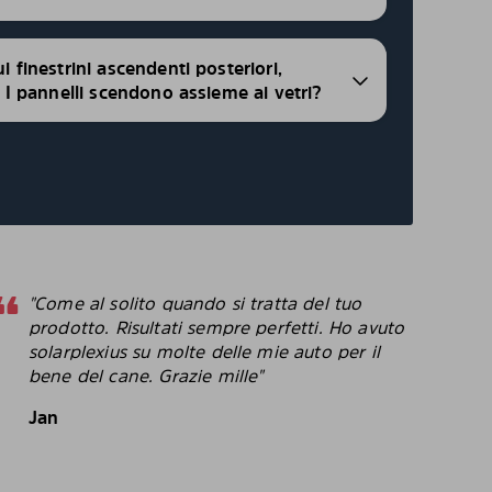
ui finestrini ascendenti posteriori,
i, I pannelli scendono assieme ai vetri?
"Come al solito quando si tratta del tuo
"
prodotto. Risultati sempre perfetti. Ho avuto
p
solarplexius su molte delle mie auto per il
c
bene del cane. Grazie mille"
c
p
Jan
B