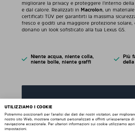
migliorare la privacy e proteggere l’interno dell
e dal calore. Realizzati in
Macrolon
, un materiale
certificati TÜV per garantirti la massima sicurezz
fresco e goditi una maggiore protezione solare, 
donano un look sofisticato alla tua Lexus GS.
Niente acqua, niente colla,
Più f
niente bolle, niente graffi
della
DOMANDE FREQUENTI
UTILIZZIAMO I COOKIE
Potremmo posizionarli per l'analisi dei dati dei nostri visitatori, per migliorare
nostro sito Web, mostrare contenuti personalizzati e offrirti un'esperienza di
Quando ordini da noi i pannelli oscuranti pret
navigazione eccezionale. Per ulteriori informazioni sui cookie utilizziamo apri
prodotti appositamente per te e su misura per
impostazioni.