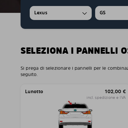
Lexus
GS
SELEZIONA I PANNELLI 
Si prega di selezionare i pannelli per le combina
seguito.
Lunotto
102,00
€
incl. spedizione e IVA