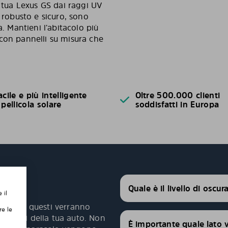
a tua Lexus GS dai raggi UV
 robusto e sicuro, sono
a. Mantieni l’abitacolo più
con pannelli su misura che
acile e più intelligente
Oltre 500.000 clienti
 pellicola solare
soddisfatti in Europa
Quale è il livello di oscu
 il
agliati, questi verranno
re le
 i vetri della tua auto. Non
È importante quale lato 