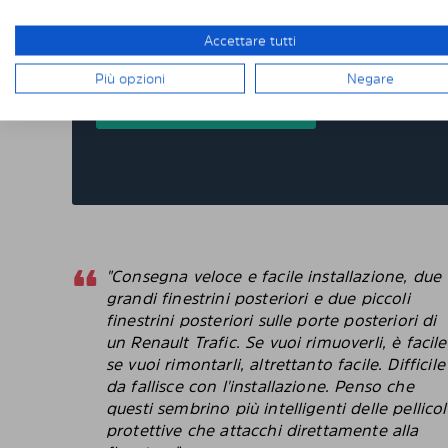
devi tagliare o rifinire nulla da solo. I nostri
consegnati pretagliati con una vestibilità per
Accettare tutti
oscurati pretagliati per oltre 4500 differenti 
Più opzioni
Negare
FAQ
"Consegna veloce e facile installazione, due
grandi finestrini posteriori e due piccoli
finestrini posteriori sulle porte posteriori di
un Renault Trafic. Se vuoi rimuoverli, è facile
se vuoi rimontarli, altrettanto facile. Difficile
da fallisce con l'installazione. Penso che
questi sembrino più intelligenti delle pellico
protettive che attacchi direttamente alla