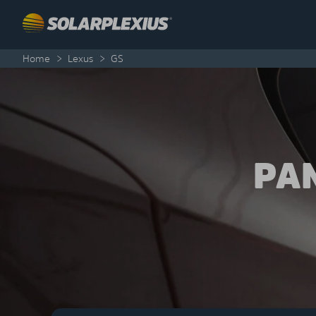
Skip to content
Home
>
Lexus
>
GS
PA