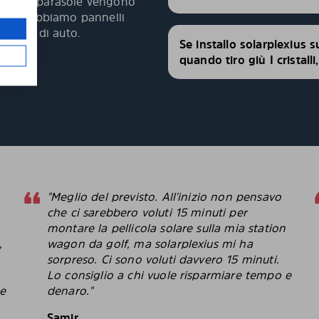
 pannelli parasole vengono
fetta. Abbiamo pannelli
modelli di auto.
Se installo solarplexius s
quando tiro giù I cristall
"Meglio del previsto. All'inizio non pensavo
che ci sarebbero voluti 15 minuti per
montare la pellicola solare sulla mia station
,
wagon da golf, ma solarplexius mi ha
sorpreso. Ci sono voluti davvero 15 minuti.
Lo consiglio a chi vuole risparmiare tempo e
le
denaro."
Samir