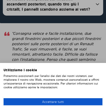
ascendenti posteriori, quando tiro giù I
cristalli, I pannelli scendono assieme ai vetri?
"Consegna veloce e facile installazione, due
grandi finestrini posteriori e due piccoli finestrini
posteriori sulle porte posteriori di un Renault
Trafic. Se vuoi rimuoverli, è facile, se vuoi
rimontarli, altrettanto facile. Difficile da fallisce
con l'installazione. Penso che questi sembrino
più intelligenti delle pellicole protettive che
attacchi direttamente alla finestra. "
Utilizziamo i cookie
Potremmo posizionarli per l'analisi dei dati dei nostri visitatori, per
Robert
migliorare il nostro sito Web, mostrare contenuti personalizzati e offrirti
un'esperienza di navigazione eccezionale. Per ulteriori informazioni sui
cookie utilizziamo aprire le impostazioni.
INSTALLAZIONE DI SOLARPLEXIUS
Accettare tutti