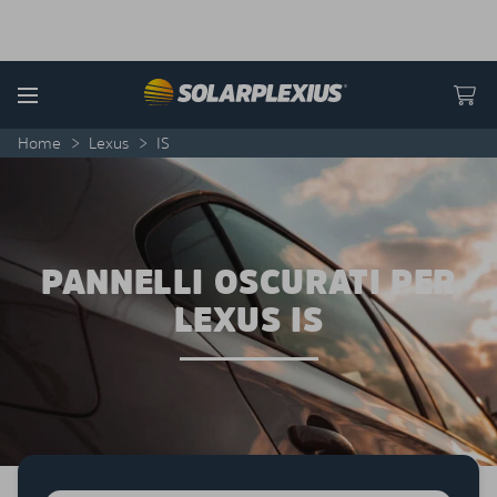
Skip to content
Menu
Home
>
Lexus
>
IS
PANNELLI OSCURATI PER
LEXUS IS