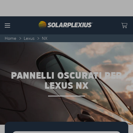
Skip to content
Menu
Home
>
Lexus
>
NX
PANNELLI OSCURATI PER
LEXUS NX