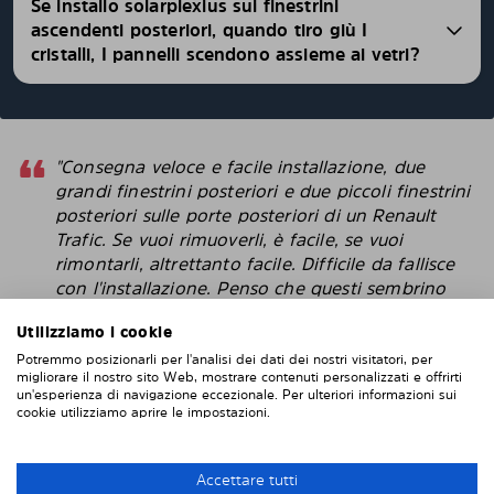
Se installo solarplexius sui finestrini
ascendenti posteriori, quando tiro giù I
cristalli, I pannelli scendono assieme ai vetri?
"Consegna veloce e facile installazione, due
grandi finestrini posteriori e due piccoli finestrini
posteriori sulle porte posteriori di un Renault
Trafic. Se vuoi rimuoverli, è facile, se vuoi
rimontarli, altrettanto facile. Difficile da fallisce
con l'installazione. Penso che questi sembrino
più intelligenti delle pellicole protettive che
Utilizziamo i cookie
attacchi direttamente alla finestra. "
Potremmo posizionarli per l'analisi dei dati dei nostri visitatori, per
Robert
migliorare il nostro sito Web, mostrare contenuti personalizzati e offrirti
un'esperienza di navigazione eccezionale. Per ulteriori informazioni sui
cookie utilizziamo aprire le impostazioni.
INSTALLAZIONE DI SOLARPLEXIUS
Accettare tutti