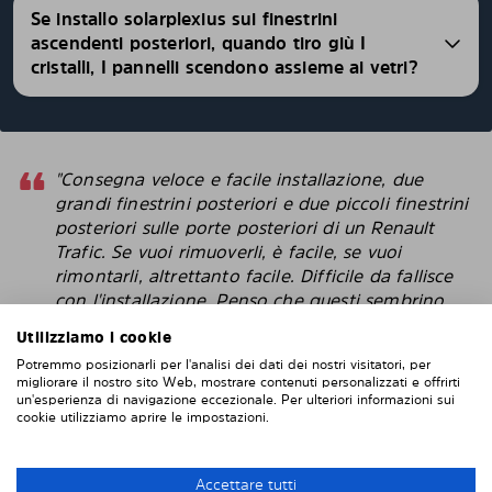
Se installo solarplexius sui finestrini
ascendenti posteriori, quando tiro giù I
cristalli, I pannelli scendono assieme ai vetri?
"Consegna veloce e facile installazione, due
grandi finestrini posteriori e due piccoli finestrini
posteriori sulle porte posteriori di un Renault
Trafic. Se vuoi rimuoverli, è facile, se vuoi
rimontarli, altrettanto facile. Difficile da fallisce
con l'installazione. Penso che questi sembrino
più intelligenti delle pellicole protettive che
Utilizziamo i cookie
attacchi direttamente alla finestra. "
Potremmo posizionarli per l'analisi dei dati dei nostri visitatori, per
migliorare il nostro sito Web, mostrare contenuti personalizzati e offrirti
Robert
un'esperienza di navigazione eccezionale. Per ulteriori informazioni sui
cookie utilizziamo aprire le impostazioni.
INSTALLAZIONE DI SOLARPLEXIUS
Accettare tutti