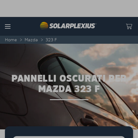
Skip to content
Menu
Home
>
Mazda
>
323 F
PANNELLI OSCURATI PER
MAZDA 323 F