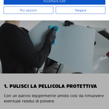
INSTALLAZIONE DI SOLARPLEXIUS
Accettare tutti
Più opzioni
Negare
1. PULISCI LA PELLICOLA PROTETTIVA
Con un panno leggermente umido così da rimuovere
eventuali residui di polvere.