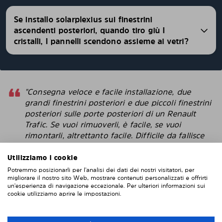
Se installo solarplexius sui finestrini
ascendenti posteriori, quando tiro giù I
cristalli, I pannelli scendono assieme ai vetri?
"Consegna veloce e facile installazione, due
grandi finestrini posteriori e due piccoli finestrini
posteriori sulle porte posteriori di un Renault
Trafic. Se vuoi rimuoverli, è facile, se vuoi
rimontarli, altrettanto facile. Difficile da fallisce
con l'installazione. Penso che questi sembrino
più intelligenti delle pellicole protettive che
Utilizziamo i cookie
attacchi direttamente alla finestra. "
Potremmo posizionarli per l'analisi dei dati dei nostri visitatori, per
migliorare il nostro sito Web, mostrare contenuti personalizzati e offrirti
Robert
un'esperienza di navigazione eccezionale. Per ulteriori informazioni sui
cookie utilizziamo aprire le impostazioni.