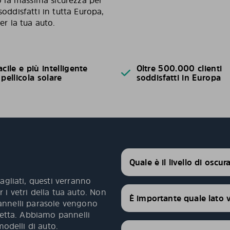
no la massima sicurezza per
soddisfatti in tutta Europa,
er la tua auto.
acile e più intelligente
Oltre 500.000 clienti
 pellicola solare
soddisfatti in Europa
Quale è il livello di oscu
agliati, questi verranno
 i vetri della tua auto. Non
È importante quale lato 
 pannelli parasole vengono
fetta. Abbiamo pannelli
modelli di auto.