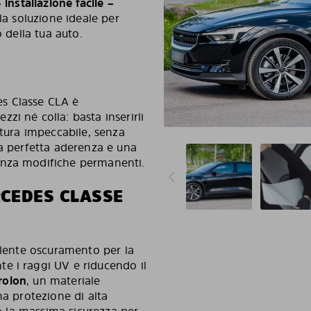
 installazione facile –
 la soluzione ideale per
o della tua auto.
des Classe CLA è
i né colla: basta inserirli
atura impeccabile, senza
na perfetta aderenza e una
enza modifiche permanenti.
CEDES CLASSE
ellente oscuramento per la
e i raggi UV e riducendo il
rolon
, un materiale
na protezione di alta