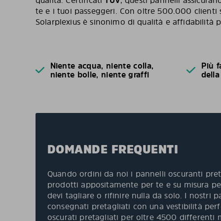
qualità. Certificati
TÜV
, questi pannelli assicura
te e i tuoi passeggeri. Con oltre 500.000 clienti 
Solarplexius è sinonimo di qualità e affidabilità p
Niente acqua, niente colla,
Più f
niente bolle, niente graffi
della
DOMANDE FREQUENTI
Quando ordini da noi i pannelli oscuranti pret
prodotti appositamente per te e su misura per
devi tagliare o rifinire nulla da solo. I nostri
consegnati pretagliati con una vestibilità per
oscurati pretagliati per oltre 4500 differenti 