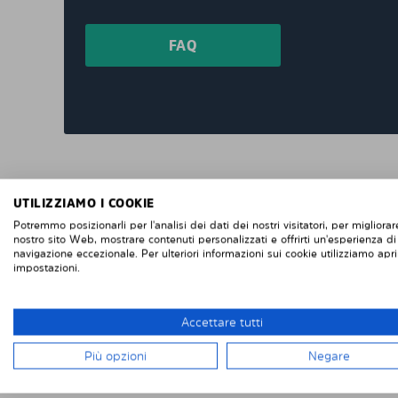
FAQ
"Consegna veloce e facile installazione, due
UTILIZZIAMO I COOKIE
grandi finestrini posteriori e due piccoli
Potremmo posizionarli per l'analisi dei dati dei nostri visitatori, per migliorare
finestrini posteriori sulle porte posteriori di
nostro sito Web, mostrare contenuti personalizzati e offrirti un'esperienza di
un Renault Trafic. Se vuoi rimuoverli, è facile
navigazione eccezionale. Per ulteriori informazioni sui cookie utilizziamo apri
impostazioni.
se vuoi rimontarli, altrettanto facile. Difficile
da fallisce con l'installazione. Penso che
questi sembrino più intelligenti delle pellico
Accettare tutti
protettive che attacchi direttamente alla
finestra. "
Più opzioni
Negare
Robert