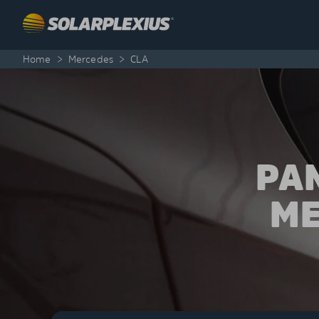
Skip to content
Home
>
Mercedes
>
CLA
PA
ME