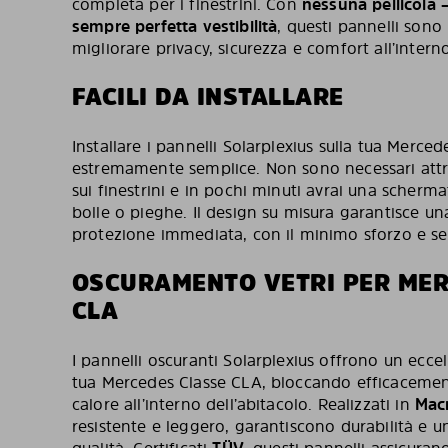
completa per i finestrini. Con
nessuna pellicola –
sempre perfetta vestibilità
, questi pannelli sono
migliorare privacy, sicurezza e comfort all’intern
FACILI DA INSTALLARE
Installare i pannelli Solarplexius sulla tua Merce
estremamente semplice. Non sono necessari attrezz
sui finestrini e in pochi minuti avrai una scherm
bolle o pieghe. Il design su misura garantisce u
protezione immediata, con il minimo sforzo e s
OSCURAMENTO VETRI PER MER
CLA
I pannelli oscuranti Solarplexius offrono un ecc
tua Mercedes Classe CLA, bloccando efficacement
calore all’interno dell’abitacolo. Realizzati in
Mac
resistente e leggero, garantiscono durabilità e u