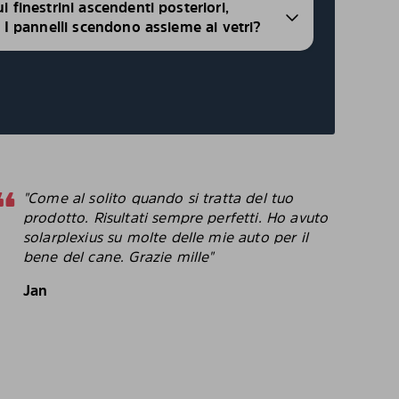
ui finestrini ascendenti posteriori,
i, I pannelli scendono assieme ai vetri?
"Come al solito quando si tratta del tuo
"
prodotto. Risultati sempre perfetti. Ho avuto
p
solarplexius su molte delle mie auto per il
c
bene del cane. Grazie mille"
c
p
Jan
B