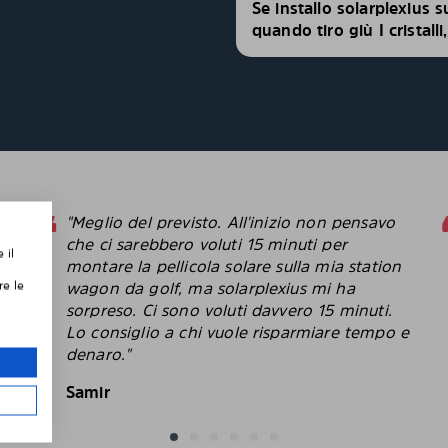
Se installo solarplexius s
quando tiro giù I cristall
"Meglio del previsto. All'inizio non pensavo
che ci sarebbero voluti 15 minuti per
 il
montare la pellicola solare sulla mia station
,
wagon da golf, ma solarplexius mi ha
re le
sorpreso. Ci sono voluti davvero 15 minuti.
Lo consiglio a chi vuole risparmiare tempo e
le
denaro."
Samir