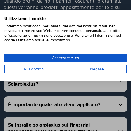
Quando ordini da noi i pannelli oscuranti pretagliati,
questi verranno prodotti appositamente per te e su
misura per i vetri della tua auto. Non devi tagliare o
Utilizziamo i cookie
rifinire nulla da solo. I nostri pannelli parasole
vengono consegnati pretagliati con una vestibilità
Potremmo posizionarli per l'analisi dei dati dei nostri visitatori, per
migliorare il nostro sito Web, mostrare contenuti personalizzati e offrirti
perfetta. Abbiamo pannelli oscurati pretagliati per
un'esperienza di navigazione eccezionale. Per ulteriori informazioni sui
oltre 4500 differenti modelli di auto.
cookie utilizziamo aprire le impostazioni.
FAQ
Accettare tutti
Più opzioni
Negare
Quale è il livello di oscuramento dei pannelli
Solarplexius?
È importante quale lato viene applicato?
Se installo solarplexius sui finestrini