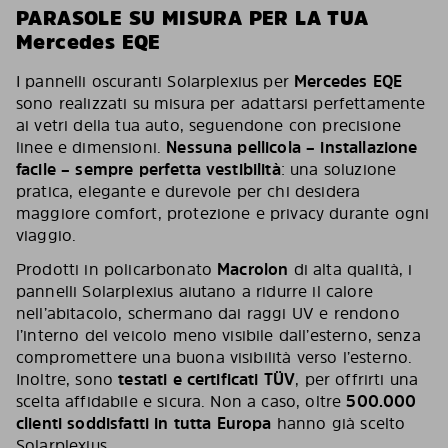
PARASOLE SU MISURA PER LA TUA
Mercedes EQE
I pannelli oscuranti Solarplexius per
Mercedes EQE
sono realizzati su misura per adattarsi perfettamente
ai vetri della tua auto, seguendone con precisione
linee e dimensioni.
Nessuna pellicola – installazione
facile – sempre perfetta vestibilità
: una soluzione
pratica, elegante e durevole per chi desidera
maggiore comfort, protezione e privacy durante ogni
viaggio.
Prodotti in policarbonato
Macrolon
di alta qualità, i
pannelli Solarplexius aiutano a ridurre il calore
nell’abitacolo, schermano dai raggi UV e rendono
l’interno del veicolo meno visibile dall’esterno, senza
compromettere una buona visibilità verso l’esterno.
Inoltre, sono
testati e certificati TÜV
, per offrirti una
scelta affidabile e sicura. Non a caso, oltre
500.000
clienti soddisfatti in tutta Europa
hanno già scelto
Solarplexius.