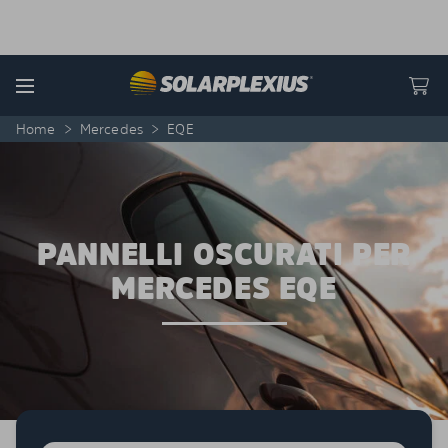
Skip to content
Menu
Home
>
Mercedes
>
EQE
PANNELLI OSCURATI PER
MERCEDES EQE