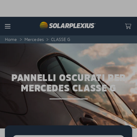
Skip to content
Menu
Home
>
Mercedes
>
CLASSE G
PANNELLI OSCURATI PER
MERCEDES CLASSE G