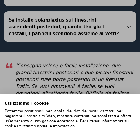
Se installo solarplexius sui finestrini
ascendenti posteriori, quando tiro giù I
cristalli, I pannelli scendono assieme ai vetri?
"Consegna veloce e facile installazione, due
grandi finestrini posteriori e due piccoli finestrini
posteriori sulle porte posteriori di un Renault
Trafic. Se vuoi rimuoverli, è facile, se vuoi
rimontarli, altrettanto facile. Difficile da fallisce
con l'installazione. Penso che questi sembrino
Utilizziamo i cookie
più intelligenti delle pellicole protettive che
Potremmo posizionarli per l'analisi dei dati dei nostri visitatori, per
attacchi direttamente alla finestra. "
migliorare il nostro sito Web, mostrare contenuti personalizzati e offrirti
un'esperienza di navigazione eccezionale. Per ulteriori informazioni sui
Robert
cookie utilizziamo aprire le impostazioni.