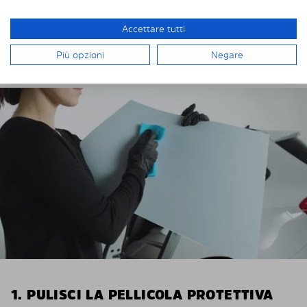
Robert
Accettare tutti
INSTALLAZIONE DI SOLARPLEXIUS
Più opzioni
Negare
1. PULISCI LA PELLICOLA PROTETTIVA