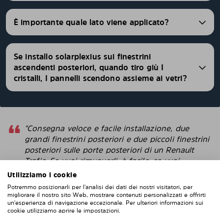
È importante quale lato viene applicato?
Se installo solarplexius sui finestrini
ascendenti posteriori, quando tiro giù I
cristalli, I pannelli scendono assieme ai vetri?
"Consegna veloce e facile installazione, due
grandi finestrini posteriori e due piccoli finestrini
posteriori sulle porte posteriori di un Renault
Trafic. Se vuoi rimuoverli, è facile, se vuoi
rimontarli, altrettanto facile. Difficile da fallisce
Utilizziamo i cookie
con l'installazione. Penso che questi sembrino
Potremmo posizionarli per l'analisi dei dati dei nostri visitatori, per
più intelligenti delle pellicole protettive che
migliorare il nostro sito Web, mostrare contenuti personalizzati e offrirti
attacchi direttamente alla finestra. "
un'esperienza di navigazione eccezionale. Per ulteriori informazioni sui
cookie utilizziamo aprire le impostazioni.