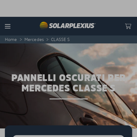
Skip to content
Menu
Home
>
Mercedes
>
CLASSE S
PANNELLI OSCURATI PER
MERCEDES CLASSE S